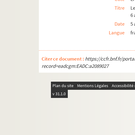
Titre
Le
LF28. Galerie de portraits d'artistes lyriques et
6 
LF29. II Portraits
Date
5 
Langue
fr
Citer ce document :
https://ccfr.bnf.fr/por
record=eadcgm:EADC:a2089027
Plan du site
Mentions Légales
Accessibilit
v 31.1.0