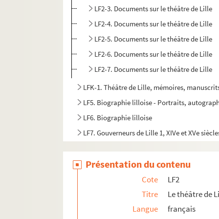
LF2-3. Documents sur le théâtre de Lille
LF2-4. Documents sur le théâtre de Lille
LF2-5. Documents sur le théâtre de Lille
LF2-6. Documents sur le théâtre de Lille
LF2-7. Documents sur le théâtre de Lille
LFK-1. Théâtre de Lille, mémoires, manuscrit
LF5. Biographie lilloise - Portraits, autograph
LF6. Biographie lilloise
LF7. Gouverneurs de Lille 1, XIVe et XVe siècle
LF8. Gouverneurs de Lille 2, XVIe et XVIIe sièc
Présentation du contenu
LF9. Gouverneurs de Lille 3, XVIIIe siècle
LF10. Musée de Lille - Photographies de tabl
Cote
LF2
LF11. Vues de Lille – Cartes postales
Titre
Le théâtre de Li
Langue
français
LF12. Vues de Lille - photographies, gravures