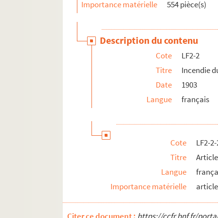
Importance matérielle
554 pièce(s)
LFK-1. Théâtre de Lille, mémoires, manuscrit
LF5. Biographie lilloise - Portraits, autograph
Description du contenu
LF6. Biographie lilloise
Cote
LF2-2
LF7. Gouverneurs de Lille 1, XIVe et XVe siècle
Titre
Incendie d
LF8. Gouverneurs de Lille 2, XVIe et XVIIe sièc
Date
1903
LF9. Gouverneurs de Lille 3, XVIIIe siècle
Langue
français
LF10. Musée de Lille - Photographies de tabl
LF11. Vues de Lille – Cartes postales
LF12. Vues de Lille - photographies, gravures
Cote
LF2-2-
LF13. Vues de Lille
Titre
Articl
LF14. Photographies du musée de Lille
Langue
frança
LF15. Lille Ancienne et moderne - gravures, 
Importance matérielle
articl
LF16. Facultés catholiques de Lille
LF17. Programmes de concerts
Citer ce document :
https://ccfr.bnf.fr/por