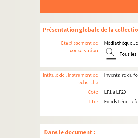
Présentation globale de la collecti
LF1. Histoire du Nord de Lille
Etablissement de
Médiathèque Jea
LF2. Le théâtre de Lille
conservation
Tous les
LF2-1. Documents du théâtre de Lille 178
LF2-2. Incendie du théâtre, 1903
Intitulé de l'instrument de
Inventaire du f
LF2-2-1. Brochure sur les incendies dans
recherche
LF2-2-2. Articles de journaux
Cote
LF1 à LF29
LF2-2-3. Articles de journaux
Titre
Fonds Léon Lef
LF2-2-4. Articles de journaux
LF2-2-5. Articles de journaux
LF2-2-6. Articles de journaux
Dans le document :
LF2-2-7. Articles de journaux