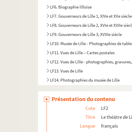
LF6. Biographie lilloise
LF7. Gouverneurs de Lille 1, XIVe et XVe siècle
LF8. Gouverneurs de Lille 2, XVIe et XVIIe sièc
LF9. Gouverneurs de Lille 3, XVIIIe siècle
LF10. Musée de Lille - Photographies de tabl
LF11. Vues de Lille – Cartes postales
LF12. Vues de Lille - photographies, gravures
LF13. Vues de Lille
LF14. Photographies du musée de Lille
LF15. Lille Ancienne et moderne - gravures, 
Présentation du contenu
LF16. Facultés catholiques de Lille
LF17. Programmes de concerts
Cote
LF2
LF18. Brochures sur la musique à Lille
Titre
Le théâtre de Li
Langue
français
LF19. Musique à Lille