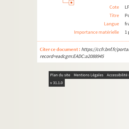
Cote
LF
Titre
Po
Langue
fr
Importance matérielle
1 
Citer ce document :
https://ccfr.bnf.fr/por
record=eadcgm:EADC:a2088945
Plan du site
Mentions Légales
Accessibilit
v 31.1.0