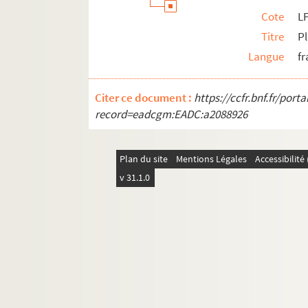
Cote
LF
Titre
Pl
Langue
fr
Citer ce document :
https://ccfr.bnf.fr/por
record=eadcgm:EADC:a2088926
Plan du site
Mentions Légales
Accessibilit
v 31.1.0