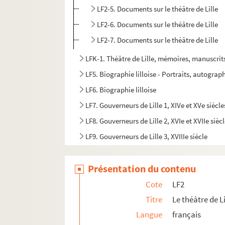
LF2-5. Documents sur le théâtre de Lille
LF2-6. Documents sur le théâtre de Lille
LF2-7. Documents sur le théâtre de Lille
LFK-1. Théâtre de Lille, mémoires, manuscrit
LF5. Biographie lilloise - Portraits, autograph
LF6. Biographie lilloise
LF7. Gouverneurs de Lille 1, XIVe et XVe siècle
LF8. Gouverneurs de Lille 2, XVIe et XVIIe sièc
LF9. Gouverneurs de Lille 3, XVIIIe siècle
LF10. Musée de Lille - Photographies de tabl
Présentation du contenu
LF11. Vues de Lille – Cartes postales
LF12. Vues de Lille - photographies, gravures
Cote
LF2
LF13. Vues de Lille
Titre
Le théâtre de Li
Langue
français
LF14. Photographies du musée de Lille