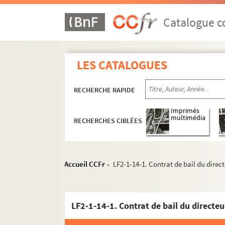
Catalogue co
LES CATALOGUES
RECHERCHE RAPIDE
Imprimés
multimédia
RECHERCHES CIBLÉES
Accueil CCFr
LF2-1-14-1. Contrat de bail du direct
>
LF1. Histoire du Nord de Lille
LF2-1-14-1. Contrat de bail du directeu
LF2. Le théâtre de Lille