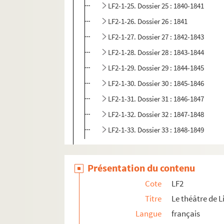
LF2-1-25. Dossier 25 : 1840-1841
LF2-1-26. Dossier 26 : 1841
LF2-1-27. Dossier 27 : 1842-1843
LF2-1-28. Dossier 28 : 1843-1844
LF2-1-29. Dossier 29 : 1844-1845
LF2-1-30. Dossier 30 : 1845-1846
LF2-1-31. Dossier 31 : 1846-1847
LF2-1-32. Dossier 32 : 1847-1848
LF2-1-33. Dossier 33 : 1848-1849
LF2-2. Incendie du théâtre, 1903
LF2-3. Documents sur le théâtre de Lille
Présentation du contenu
LF2-4. Documents sur le théâtre de Lille
Cote
LF2
LF2-5. Documents sur le théâtre de Lille
Titre
Le théâtre de Li
LF2-6. Documents sur le théâtre de Lille
Langue
français