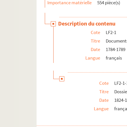
Importance matérielle
554 pièce(s)
LF2-4. Documents sur le théâtre de Lille
LF2-5. Documents sur le théâtre de Lille
LF2-6. Documents sur le théâtre de Lille
Description du contenu
LF2-7. Documents sur le théâtre de Lille
Cote
LF2-1
LFK-1. Théâtre de Lille, mémoires, manuscrit
Titre
Documents 
LF5. Biographie lilloise - Portraits, autograph
Date
1784-1789
LF6. Biographie lilloise
Langue
français
LF7. Gouverneurs de Lille 1, XIVe et XVe siècle
LF8. Gouverneurs de Lille 2, XVIe et XVIIe sièc
Cote
LF2-1-
LF9. Gouverneurs de Lille 3, XVIIIe siècle
Titre
Dossie
LF10. Musée de Lille - Photographies de tabl
Date
1824-
LF11. Vues de Lille – Cartes postales
Langue
frança
LF12. Vues de Lille - photographies, gravures
LF13. Vues de Lille