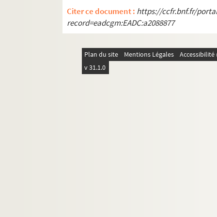
LF14. Photographies du musée de Lille
Citer ce document :
https://ccfr.bnf.fr/por
LF15. Lille Ancienne et moderne - gravures, 
record=eadcgm:EADC:a2088877
LF16. Facultés catholiques de Lille
LF17. Programmes de concerts
Plan du site
Mentions Légales
Accessibilit
LF18. Brochures sur la musique à Lille
v 31.1.0
LF19. Musique à Lille
LF20. Articles extraits de journaux, histoire et
LF21. Notes sur Lille et la région (1708-1912)
LF22. Lille - Ephémérides et notes
LF23. Bibliographie du Nord de la France
LF24. Vues d'Athènes prises en 1905
LF25. Photographies Beaux-Arts
LF26. Portefeuille non numéroté 4
LF27. Lithographies et gravures, reproduction d
LF28. Galerie de portraits d'artistes lyriques et