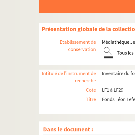
Présentation globale de la collecti
LF1. Histoire du Nord de Lille
Etablissement de
Médiathèque Jea
LF2. Le théâtre de Lille
conservation
Tous les
LF2-1. Documents du théâtre de Lille 1784-1
LF2-1-1. Dossier 1 : 1784-1789, arrêt d
Intitulé de l'instrument de
Inventaire du f
LF2-1-2. Dossier 2 : 1790-1810
recherche
LF2-1-3. Dossier 3 : 1810 à 1841
Cote
LF1 à LF29
LF2-1-4. Dossier 4 : 1815-1816
Titre
Fonds Léon Lef
LF2-1-5. Dossier 5 : 1816-1817
LF2-1-6. Dossier 6 : 1818-1819
LF2-1-7. Dossier 7 : 1819-1820
Dans le document :
LF2-1-8. Dossier 8 : 1820-1821