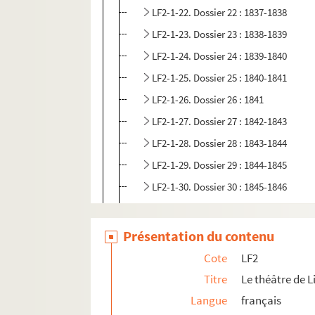
LF2-1-22. Dossier 22 : 1837-1838
LF2-1-23. Dossier 23 : 1838-1839
LF2-1-24. Dossier 24 : 1839-1840
LF2-1-25. Dossier 25 : 1840-1841
LF2-1-26. Dossier 26 : 1841
LF2-1-27. Dossier 27 : 1842-1843
LF2-1-28. Dossier 28 : 1843-1844
LF2-1-29. Dossier 29 : 1844-1845
LF2-1-30. Dossier 30 : 1845-1846
LF2-1-31. Dossier 31 : 1846-1847
LF2-1-32. Dossier 32 : 1847-1848
Présentation du contenu
LF2-1-33. Dossier 33 : 1848-1849
Cote
LF2
LF2-2. Incendie du théâtre, 1903
Titre
Le théâtre de Li
Langue
français
LF2-3. Documents sur le théâtre de Lille