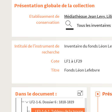
Présentation globale de la collection
Etablissement de
Médiathèque Jean Levy. Lill
conservation
Tous les inventaires
LF1. Histoire du Nord de Lille
LF2. Le théâtre de Lille
Intitulé de l'instrument de
Inventaire du fonds Léon L
recherche
LF2-1. Documents du théâtre de Lille 1784-1789
Cote
LF1 à LF29
LF2-1-1. Dossier 1 : 1784-1789, arrêt du conseil d'ét
Titre
Fonds Léon Lefebvre
LF2-1-2. Dossier 2 : 1790-1810
LF2-1-3. Dossier 3 : 1810 à 1841
LF2-1-4. Dossier 4 : 1815-1816
Dans le document :
Prés
LF2-1-5. Dossier 5 : 1816-1817
LF2-1-6. Dossier 6 : 1818-1819
LF2-1-6-1. Tableau de la troupe