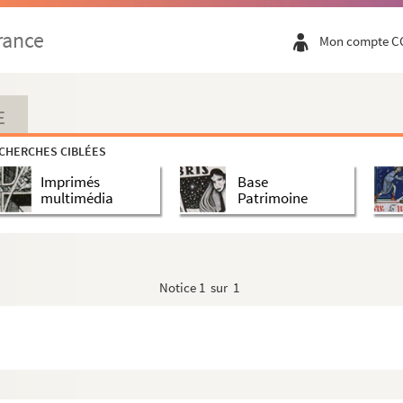
rance
Mon compte C
E
CHERCHES CIBLÉES
Imprimés
Base
multimédia
Patrimoine
Notice
1 sur 1