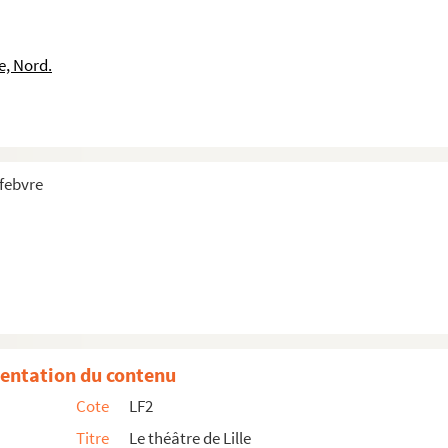
e, Nord.
efebvre
at du roi du 26 janvier 1785
entation du contenu
Cote
LF2
Titre
Le théâtre de Lille