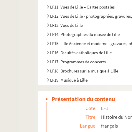
LF11. Vues de Lille – Cartes postales
LF12. Vues de Lille - photographies, gravures
LF13. Vues de Lille
LF14. Photographies du musée de Lille
LF15. Lille Ancienne et moderne - gravures, 
LF16. Facultés catholiques de Lille
LF17. Programmes de concerts
LF18. Brochures sur la musique à Lille
LF19. Musique à Lille
LF20. Articles extraits de journaux, histoire et
Présentation du contenu
LF21. Notes sur Lille et la région (1708-1912)
LF22. Lille - Ephémérides et notes
Cote
LF1
LF23. Bibliographie du Nord de la France
Titre
Histoire du Nor
Langue
français
LF24. Vues d'Athènes prises en 1905