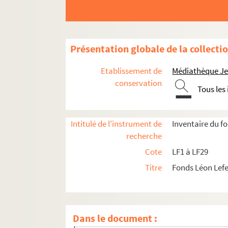
Présentation globale de la collecti
Etablissement de
Médiathèque Jea
LF1. Histoire du Nord de Lille
conservation
Tous les
LF1-1. Villes de la région du Nord, docu
LF1-2. Lille
Intitulé de l'instrument de
Inventaire du f
LF1-3. Lille
recherche
LF1-4. Lille
Cote
LF1 à LF29
LF1-5. Lille
Titre
Fonds Léon Lef
LF1-6. Lille
LF1-7. Lille - Institutions - Presse - Déput
LF1-8. Lille - Tribunaux
Dans le document :
LF1-9. Lille histoire locale