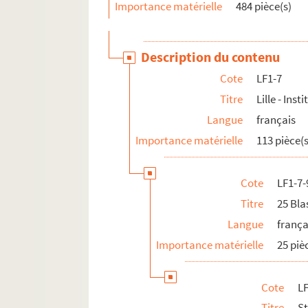
LF23. Bibliographie du Nord de la France
Importance matérielle
484 pièce(s)
LF24. Vues d'Athènes prises en 1905
LF25. Photographies Beaux-Arts
Description du contenu
LF26. Portefeuille non numéroté 4
Cote
LF1-7
LF27. Lithographies et gravures, reproduction d
Titre
Lille - Ins
LF28. Galerie de portraits d'artistes lyriques et
Langue
français
LF29. II Portraits
Importance matérielle
113 pièce(s
Cote
LF1-7-
Titre
25 Bla
Langue
frança
Importance matérielle
25 piè
Cote
LF
Titre
St