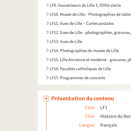
LF9. Gouverneurs de Lille 3, XVIIIe siècle
LF10. Musée de Lille - Photographies de tabl
LF11. Vues de Lille – Cartes postales
LF12. Vues de Lille - photographies, gravures
LF13. Vues de Lille
LF14. Photographies du musée de Lille
LF15. Lille Ancienne et moderne - gravures, 
LF16. Facultés catholiques de Lille
LF17. Programmes de concerts
LF18. Brochures sur la musique à Lille
LF19. Musique à Lille
Présentation du contenu
LF20. Articles extraits de journaux, histoire et
Cote
LF1
LF21. Notes sur Lille et la région (1708-1912)
Titre
Histoire du Nor
LF22. Lille - Ephémérides et notes
Langue
français