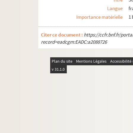
Langue
fr
Importance matérielle
1 
Citer ce document :
https://ccfr.bnf.fr/por
record=eadcgm:EADC:a2088726
Plan du site
Mentions Légales
Accessibilit
v 31.1.0