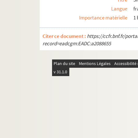
Langue
fr
Importance matérielle
1
Citer ce document :
https://ccfr.bnf.fr/por
record=eadcgm:EADC:a2088655
Plan du site
Mentions Légales
Accessibilit
v 31.1.0