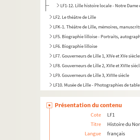
LF1-12. Lille histoire locale - Notre Dame d
LF2. Le théâtre de Lille
LFK-1. Théâtre de Lille, mémoires, manuscrit
LF5. Biographie lilloise - Portraits, autograph
LF6. Biographie lilloise
LF7. Gouverneurs de Lille 1, XIVe et XVe siècle
LF8. Gouverneurs de Lille 2, XVIe et XVIIe sièc
LF9. Gouverneurs de Lille 3, XVIIIe siècle
LF10. Musée de Lille - Photographies de tabl
LF11. Vues de Lille – Cartes postales
Présentation du contenu
LF12. Vues de Lille - photographies, gravures
LF13. Vues de Lille
Cote
LF1
LF14. Photographies du musée de Lille
Titre
Histoire du Nor
Langue
français
LF15. Lille Ancienne et moderne - gravures, 