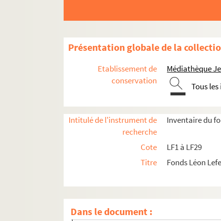
Présentation globale de la collecti
Etablissement de
Médiathèque Jea
conservation
Tous les
Intitulé de l'instrument de
Inventaire du f
recherche
LF1. Histoire du Nord de Lille
Cote
LF1 à LF29
LF1-1. Villes de la région du Nord, docu
Titre
Fonds Léon Lef
LF1-2. Lille
LF1-3. Lille
LF1-4. Lille
Dans le document :
LF1-5. Lille