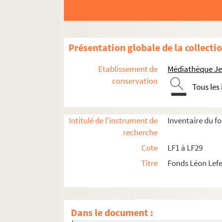
Présentation globale de la collecti
Etablissement de
Médiathèque Jea
conservation
Tous les
Intitulé de l'instrument de
Inventaire du f
recherche
Cote
LF1 à LF29
LF1. Histoire du Nord de Lille
Titre
Fonds Léon Lef
LF1-1. Villes de la région du Nord, docu
LF1-2. Lille
LF1-3. Lille
Dans le document :
LF1-4. Lille