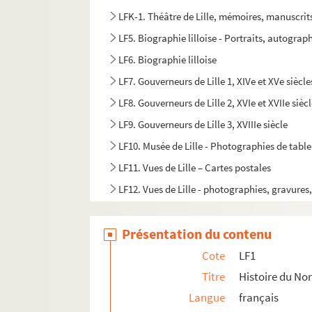
LFK-1. Théâtre de Lille, mémoires, manuscrit
LF5. Biographie lilloise - Portraits, autograph
LF6. Biographie lilloise
LF7. Gouverneurs de Lille 1, XIVe et XVe siècle
LF8. Gouverneurs de Lille 2, XVIe et XVIIe sièc
LF9. Gouverneurs de Lille 3, XVIIIe siècle
LF10. Musée de Lille - Photographies de tabl
LF11. Vues de Lille – Cartes postales
LF12. Vues de Lille - photographies, gravures
LF13. Vues de Lille
Présentation du contenu
LF14. Photographies du musée de Lille
LF15. Lille Ancienne et moderne - gravures, 
Cote
LF1
LF16. Facultés catholiques de Lille
Titre
Histoire du Nor
Langue
français
LF17. Programmes de concerts