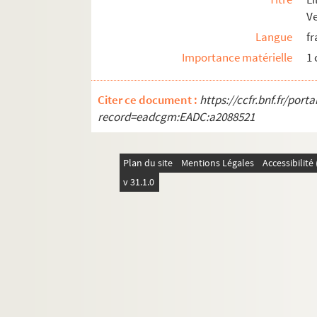
V
LF24. Vues d'Athènes prises en 1905
Langue
fr
LF25. Photographies Beaux-Arts
Importance matérielle
1
LF26. Portefeuille non numéroté 4
LF27. Lithographies et gravures, reproduction d
Citer ce document :
https://ccfr.bnf.fr/por
LF28. Galerie de portraits d'artistes lyriques et
record=eadcgm:EADC:a2088521
LF29. II Portraits
Plan du site
Mentions Légales
Accessibilit
v 31.1.0