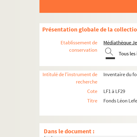
Présentation globale de la collecti
Etablissement de
Médiathèque Jea
conservation
Tous les
LF1. Histoire du Nord de Lille
Intitulé de l'instrument de
Inventaire du f
recherche
LF1-1. Villes de la région du Nord, docu
Cote
LF1 à LF29
LF1-2. Lille
Titre
Fonds Léon Lef
LF1-3. Lille
LF1-4. Lille
LF1-5. Lille
Dans le document :
LF1-5-1. La Bourse et la Grande Place