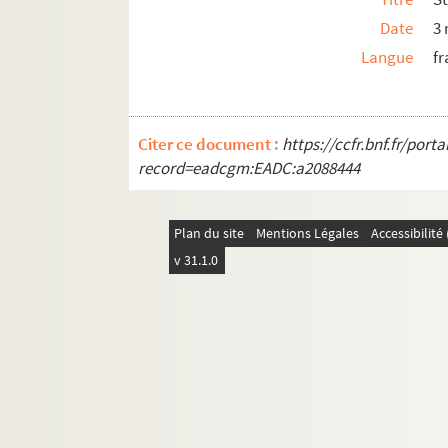
Date
3
Langue
fr
Citer ce document :
https://ccfr.bnf.fr/por
record=eadcgm:EADC:a2088444
Plan du site
Mentions Légales
Accessibilit
v 31.1.0