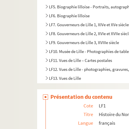
LF5. Biographie lilloise - Portraits, autograph
LF6. Biographie lilloise
LF7. Gouverneurs de Lille 1, XIVe et XVe siècle
LF8. Gouverneurs de Lille 2, XVIe et XVIIe sièc
LF9. Gouverneurs de Lille 3, XVIIIe siècle
LF10. Musée de Lille - Photographies de tabl
LF11. Vues de Lille – Cartes postales
LF12. Vues de Lille - photographies, gravures
LF13. Vues de Lille
LF14. Photographies du musée de Lille
Présentation du contenu
LF15. Lille Ancienne et moderne - gravures, 
LF16. Facultés catholiques de Lille
Cote
LF1
LF17. Programmes de concerts
Titre
Histoire du Nor
Langue
français
LF18. Brochures sur la musique à Lille