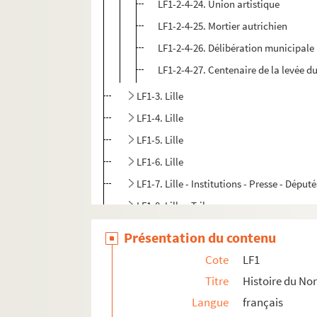
LF1-2-4-24. Union artistique
LF1-2-4-25. Mortier autrichien
LF1-2-4-26. Délibération municipale
LF1-2-4-27. Centenaire de la levée du
LF1-3. Lille
LF1-4. Lille
LF1-5. Lille
LF1-6. Lille
LF1-7. Lille - Institutions - Presse - Déput
LF1-8. Lille - Tribunaux
LF1-9. Lille histoire locale
Présentation du contenu
LF1-10. Lille histoire locale
Cote
LF1
LF1-11. Lille histoire locale
Titre
Histoire du Nor
LF1-12. Lille histoire locale - Notre Dame d
Langue
français