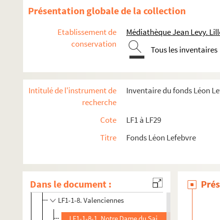
Présentation globale de la collection
Etablissement de
Médiathèque Jean Levy. Lill
conservation
Tous les inventaires
LF1. Histoire du Nord de Lille
Intitulé de l'instrument de
Inventaire du fonds Léon L
LF1-1. Villes de la région du Nord, documents et photogr
recherche
LF1-1-1. Armentières
Cote
LF1 à LF29
LF1-1-2. Bailleul
Titre
Fonds Léon Lefebvre
LF1-1-4. Douai
LF1-1-5. Dunkerque
LF1-1-6. Hazebrouck
Dans le document :
Prés
LF1-1-7. Saint-Amand
LF1-1-8. Valenciennes
LF1-1-8-1. Notre Dame du Saint Cordon