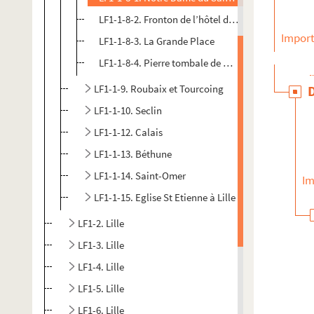
LF1-1-8-2. Fronton de l’hôtel de ville
Import
LF1-1-8-3. La Grande Place
LF1-1-8-4. Pierre tombale de Hénin et de sa femme
LF1-1-9. Roubaix et Tourcoing
LF1-1-10. Seclin
LF1-1-12. Calais
LF1-1-13. Béthune
LF1-1-14. Saint-Omer
Im
LF1-1-15. Eglise St Etienne à Lille
LF1-2. Lille
LF1-3. Lille
LF1-4. Lille
LF1-5. Lille
LF1-6. Lille