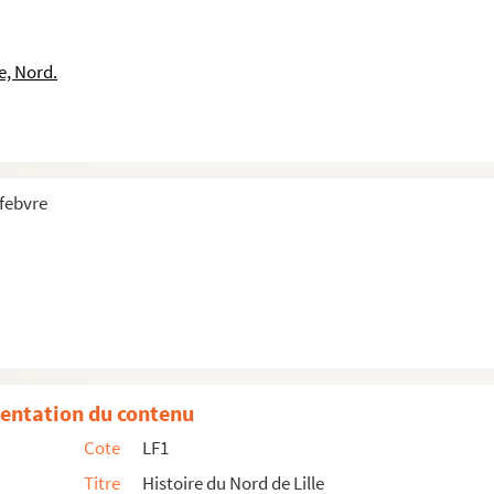
e, Nord.
efebvre
aphies
entation du contenu
Cote
LF1
Titre
Histoire du Nord de Lille