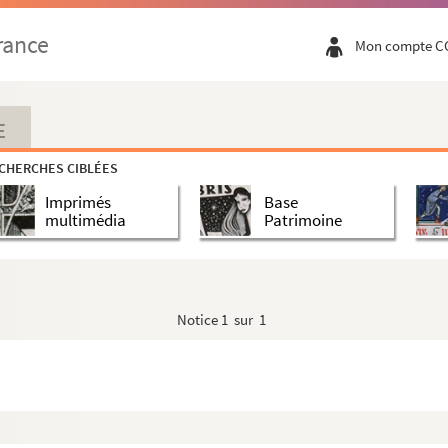
rance
Mon compte C
E
CHERCHES CIBLÉES
Imprimés
Base
multimédia
Patrimoine
Notice
1 sur 1