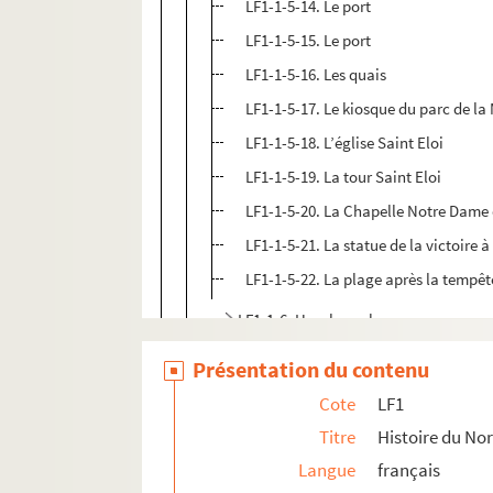
LF1-1-5-14. Le port
LF1-1-5-15. Le port
LF1-1-5-16. Les quais
LF1-1-5-17. Le kiosque du parc de la
LF1-1-5-18. L’église Saint Eloi
LF1-1-5-19. La tour Saint Eloi
LF1-1-5-20. La Chapelle Notre Dame
LF1-1-5-21. La statue de la victoire
LF1-1-5-22. La plage après la tempêt
LF1-1-6. Hazebrouck
LF1-1-7. Saint-Amand
Présentation du contenu
LF1-1-8. Valenciennes
Cote
LF1
LF1-1-9. Roubaix et Tourcoing
Titre
Histoire du Nor
LF1-1-10. Seclin
Langue
français
LF1-1-12. Calais