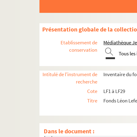
Présentation globale de la collecti
Etablissement de
Médiathèque Jea
conservation
Tous les
Intitulé de l'instrument de
Inventaire du f
recherche
LF1. Histoire du Nord de Lille
Cote
LF1 à LF29
Titre
Fonds Léon Lef
LF1-1. Villes de la région du Nord, documen
LF1-1-1. Armentières
LF1-1-2. Bailleul
Dans le document :
LF1-1-4. Douai