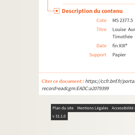
Description du contenu
Cote
MS 2377.5
Titre
Louise Aur
Timothée
e
Date
fin XIX
Support
Papier
Citer ce document :
https://ccfr.bnf.fr/por
record=eadcgm:EADC:a2079399
Plan du site
Mentions Légales
Accessibilit
v 31.1.0