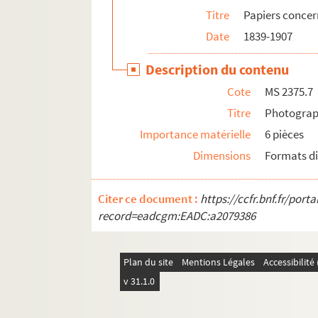
Titre
Papiers concer
Date
1839-1907
Description du contenu
Cote
MS 2375.7
Titre
Photograph
Importance matérielle
6 pièces
Dimensions
Formats di
Citer ce document :
https://ccfr.bnf.fr/por
record=eadcgm:EADC:a2079386
Plan du site
Mentions Légales
Accessibilit
v 31.1.0