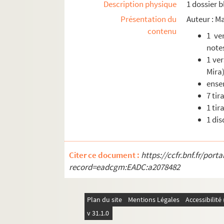
Description physique
1 dossier b
Présentation du
Auteur : M
contenu
1 ve
notes
1 ver
Mira)
ense
7 tir
1 tir
1 dis
Citer ce document :
https://ccfr.bnf.fr/por
record=eadcgm:EADC:a2078482
Plan du site
Mentions Légales
Accessibilit
v 31.1.0