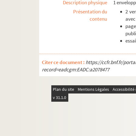
Description physique
1 envelopp
Présentation du
2 ve
contenu
avec 
page
publi
essai
Citer ce document :
https://ccfr.bnf.fr/por
record=eadcgm:EADC:a2078477
Plan du site
Mentions Légales
Accessibilit
v 31.1.0