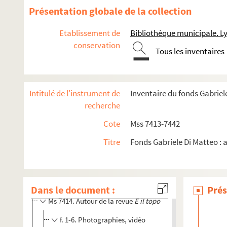
Présentation globale de la collection
Etablissement de
Bibliothèque municipale. L
conservation
Tous les inventaires
Intitulé de l'instrument de
Inventaire du fonds Gabriel
recherche
Cote
Mss 7413-7442
Titre
Fonds Gabriele Di Matteo : 
Mss 7413-7427. Archives de la revue E il topo
Ms 7413. Préambules de la revue
Dans le document :
Prés
Ms 7414. Autour de la revue
E il topo
f. 1-6. Photographies, vidéo