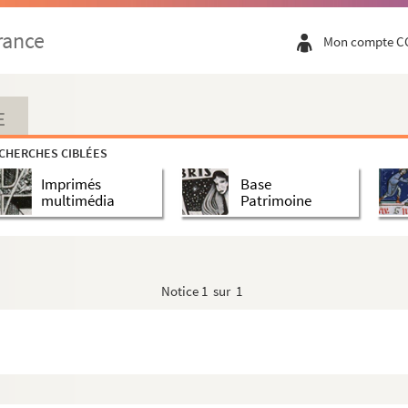
rance
Mon compte C
E
CHERCHES CIBLÉES
Imprimés
Base
multimédia
Patrimoine
Notice
1 sur 1