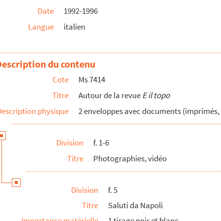
Date
1992-1996
Langue
italien
Description du contenu
Cote
Ms 7414
Titre
Autour de la revue
E il topo
Description physique
2 enveloppes avec documents (imprimés, de
Division
f. 1-6
Titre
Photographies, vidéo
Division
f. 5
Titre
Saluti da Napoli
Importance matérielle
1 tirage noir et blanc