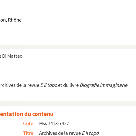
yon, Rhône
e Di Matteo
archives de la revue
E il topo
et du livre
Biografie immaginarie
entation du contenu
Cote
Mss 7413-7427
Titre
Archives de la revue
E il topo