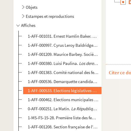
Objets
Estampes et reproductions
Affiches
1-AFF-001031. Ernest Hamlin Baker. For every fighter a 
1-AFF-000997. Cyrus Leroy Baldridge. Women's bureau, D
1-AFF-001209. Maurice Barbey. Société pour l'amélioration
1-AFF-000380. Luisi Paulina.
Los derechos politicos de la
Citer ce d
1-AFF-001383. Comité national des femmes contre la guerr
1-AFF-000536. Demarquette candidate pacifiste
1-AFF-000533. Elections législatives 1932. En Europe, ava
1-AFF-000462. Elections municipales de Villeurbanne, mai
0-AFF-000251. Le Matin.
La République est femme
1-MS-FS-15-28. Première liste des femmes prisonnières à V
1-AFF-001208. Section française de l'Internationale ouvri