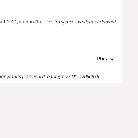
ant 1914, aujourd'hui.
Les françaises veulent et doivent
Plus
ct_anonymous.jsp?record=eadcgm:EADC:a2060636