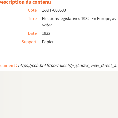
Description du contenu
Cote
1-AFF-000533
Titre
Elections législatives 1932. En Europe, av
voter
woman worker
Date
1932
epartment of Labor.
America will be as strong as her women
Support
Papier
 du sort de la femme et la revendication de ses droits.
A...
 mujer
ocument :
https://ccfr.bnf.fr/portailccfr/jsp/index_view_dire
e et le fascisme.
Les femmes mobilisent... Grand meeting
nt 1914, aujourd'hui.
Les françaises veulent et doivent v...
 1935.
Plan de réalisations féminines
ersailles
ère.
Femmes républicaines ! (...) Menez campagne dans vos...