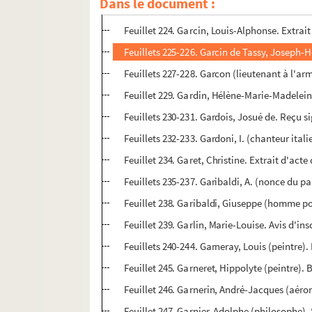
Dans le document :
Feuillets 219-223. Garcin, A. M. (publiciste)
Feuillet 224. Garcin, Louis-Alphonse. Extrai
Feuillets 225-226. Garcin de Tassy, Joseph-Hé
Feuillets 227-228. Garcon (lieutenant à l'arm
Feuillet 229. Gardin, Hélène-Marie-Madeleine
Feuillets 230-231. Gardois, Josué de. Reçu s
Feuillets 232-233. Gardoni, I. (chanteur itali
Feuillet 234. Garet, Christine. Extrait d'acte
Feuillets 235-237. Garibaldi, A. (nonce du p
Feuillet 238. Garibaldi, Giuseppe (homme poli
Feuillet 239. Garlin, Marie-Louise. Avis d'in
Feuillets 240-244. Garneray, Louis (peintre)
Feuillet 245. Garneret, Hippolyte (peintre). 
Feuillet 246. Garnerin, André-Jacques (aérona
Feuillet 247. Garnier, Adolphe (philosophe).