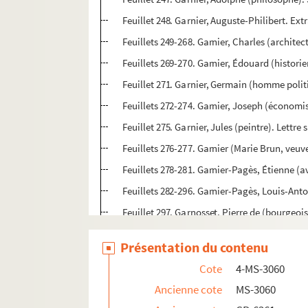
Feuillet 248. Garnier, Auguste-Philibert. Ex
Feuillets 249-268. Garnier, Charles (archite
Feuillets 269-270. Garnier, Édouard (historie
Feuillet 271. Garnier, Germain (homme polit
Feuillets 272-274. Garnier, Joseph (économist
Feuillet 275. Garnier, Jules (peintre). Lettre
Feuillets 276-277. Garnier (Marie Brun, veuve
Feuillets 278-281. Garnier-Pagès, Étienne (a
Feuillets 282-296. Garnier-Pagès, Louis-An
Feuillet 297. Garnosset, Pierre de (bourgeois
Feuillets 298-304. Garnot, Marguerite (veuve
Présentation du contenu
Feuillet 305. Garoux, Simon (maître sellier
Cote
4-MS-3060
Feuillets 306-307. Garran de Coulon, Jean-Ph
Ancienne cote
MS-3060
Feuillet 308. Garre, Edme-Sophie. Extrait d'