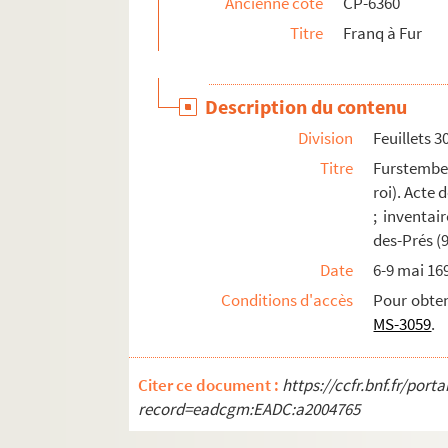
Ancienne cote
CP-6360
Titre
Franq à Fur
Description du contenu
Division
Feuillets 3
Titre
Furstembe
roi). Acte 
; inventai
des-Prés (
Date
6-9 mai 16
Conditions d'accès
Pour obte
MS-3059
.
Citer ce document :
https://ccfr.bnf.fr/por
record=eadcgm:EADC:a2004765