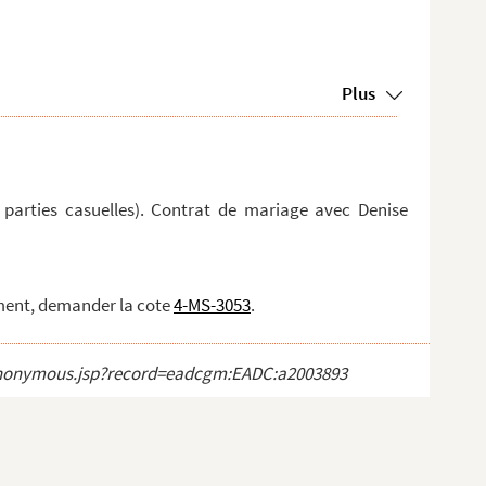
Plus
parties casuelles). Contrat de mariage avec Denise
ment, demander la cote
4-MS-3053
.
ct_anonymous.jsp?record=eadcgm:EADC:a2003893