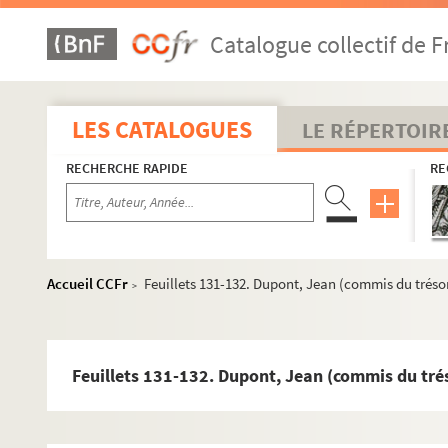
Feuillet 52. Duparc, Henri (compositeur). Lettre autograph
Catalogue collectif de F
Feuillets 53-60. Dupaty, Louis-Emmanuel Mercier (auteur 
Feuillet 61. Duperier, Jean-Henry-Victor. Extrait d'acte d
Feuillet 62. Duperray, Élie. Attestation autographe signé
LES CATALOGUES
LE RÉPERTOIR
Feuillets 63-64. Duperré, Victor-Auguste (vice-amiral). Le
RECHERCHE RAPIDE
RE
Feuillets 65-66. Duperré, Victor-Guy (amiral et ministre). 
Feuillet 67. Duperrier, Charles-Philippe (officier aux Garde
Feuillet 68. Du Petit-Thouars, Abel-Aubert (vice-amiral).
Feuillets 69-70. Du Petit-Thouars, Abel-Nicolas-Georges-H
Accueil CCFr
Feuillets 131-132. Dupont, Jean (commis du trésor
>
Feuillets 71-73. Dupeuty, Adolphe (publiciste). 2 lettres 
Feuillets 74-75. Dupeuty, Désiré-Charles (auteur dramatiqu
Feuillet 76. Dupin. Lettre autographe signée à M. Honoré s
Feuillets 131-132. Dupont, Jean (commis du trés
Feuillet 77. Dupin (trésorier des Menus-Plaisirs du roi). 
Feuillets 78-90. Dupin, Andre-Marie-Jean-Jacques (dit Du