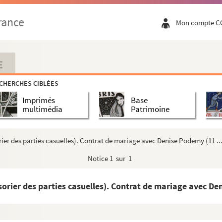
e signée à une interprète de ses mélodies qu'il aurait ...
rance
Mon compte C
dramatique). 4 lettres (1839-1844)
e naissance (Toulouse, 30 messidor an X)
e de présence de M. Laurence dans son hôtel (23 mai 1871...
E
ttre autographe signée en tant que chef de cabinet du minis...
CHERCHES CIBLÉES
2 lettres (février-décembre 1841)
Imprimés
Base
s françaises). Donation de 1 000 livres de rente viag...
multimédia
Patrimoine
 Lettre autographe signées pour rendez-vous (19 août 183...
enri Bergasse (vice-amiral). Lettre autographe signée relati...
ier des parties casuelles). Contrat de mariage avec Denise Podemy (11 ..
autographes signées
Notice
1 sur 1
e). 2 lettres (15 mars 1851 et sans date)
ur des mesures prises sur les formules de quittances, l...
orier des parties casuelles). Contrat de mariage avec Den
Promesse de paiement d'une dette (13 août 1660)
pin aîné, magistrat et homme politique). Correspondance (1824...