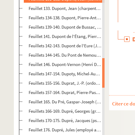
Feuillet 133. Dupont, Jean (charpentier à Paris). Quittanc
Feuillets 134-138. Dupont, Pierre-Antoine (chansonnier)
Feuillets 139-140. Dupont de Bussac, Jacques-François (h
Feuillet 141. Dupont de l'Étang, Pierre (comte, général).
Feuillets 142-143. Dupont de l'Eure (Jacques-Charles Dupon
Feuillets 144-145. Du Pont de Nemours, Pierre-Samuel (hom
Feuillet 146. Dupont-Vernon (Henri Dupont dit, auteur dr
Feuillets 147-154. Dupoty, Michel-Auguste (journaliste). 
Feuillets 155-156. Duprat, J.-P. (ordonnateur du 7e corps 
Feuillets 157-164. Duprat, Pierre-Pascal (publiciste et 
Feuillet 165. Du Pré, Gaspar-Joseph (échevin de Paris). 
Citer ce d
Feuillets 166-169. Dupré, Georges (graveur). Lettres autogr
Feuillets 170-175. Dupré, Jacques (pseudonyme de T. Thoré
Feuillet 176. Dupré, Jules (employé au ministère du Comm