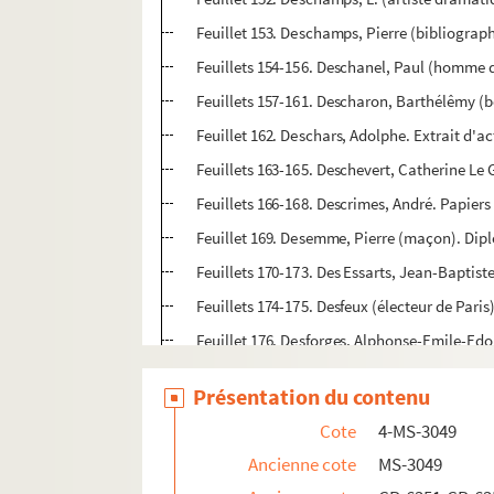
Feuillet 153. Deschamps, Pierre (bibliograp
Feuillets 154-156. Deschanel, Paul (homme d'
Feuillets 157-161. Descharon, Barthélêmy (bo
Feuillet 162. Deschars, Adolphe. Extrait d'
Feuillets 163-165. Deschevert, Catherine Le G
Feuillets 166-168. Descrimes, André. Papiers
Feuillet 169. Desemme, Pierre (maçon). Dipl
Feuillets 170-173. Des Essarts, Jean-Baptist
Feuillets 174-175. Desfeux (électeur de Pari
Feuillet 176. Desforges, Alphonse-Emile-Edo
Feuillets 177-178. Desfougerets (littérateur
Présentation du contenu
Feuillet 179. Desgeans, Henri Eutrope. Extra
Cote
4-MS-3049
Feuillets 180-182. Des Genettes, René-Nicolas
Ancienne cote
MS-3049
Feuillets 183-184. Desgranges, Félix (chef d