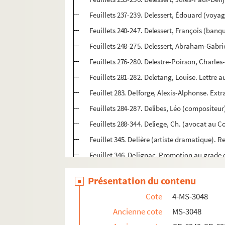
Feuillets 237-239. Delessert, Édouard (voy
Feuillets 240-247. Delessert, François (banqu
Feuillets 248-275. Delessert, Abraham-Gabrie
Feuillets 276-280. Delestre-Poirson, Charles-
Feuillets 281-282. Deletang, Louise. Lettre 
Feuillet 283. Delforge, Alexis-Alphonse. Ext
Feuillets 284-287. Delibes, Léo (compositeur
Feuillets 288-344. Deliege, Ch. (avocat au C
Feuillet 345. Delière (artiste dramatique).
Feuillet 346. Delignac. Promotion au grade 
Feuillet 347. Deligny, Gustave. Laissez-passe
Présentation du contenu
Feuillet 348. Delile, Henri. Extrait d'acte de
Cote
4-MS-3048
Feuillet 349. Delille, Jacques (poète). Reçus
Ancienne cote
MS-3048
Feuillets 350-352. Delille, Louise-Éléonore