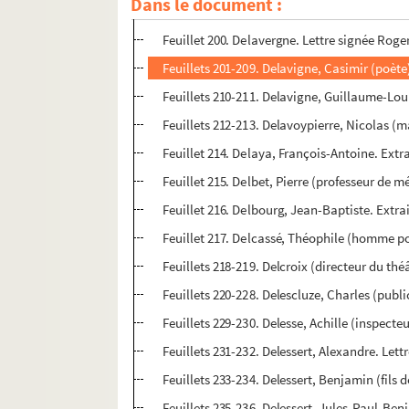
Dans le document :
Feuillets 197-199. Delavau, Guy (administra
Feuillet 200. Delavergne. Lettre signée Roger
Feuillets 201-209. Delavigne, Casimir (poète
Feuillets 210-211. Delavigne, Guillaume-Loui
Feuillets 212-213. Delavoypierre, Nicolas (m
Feuillet 214. Delaya, François-Antoine. Ext
Feuillet 215. Delbet, Pierre (professeur de
Feuillet 216. Delbourg, Jean-Baptiste. Extra
Feuillet 217. Delcassé, Théophile (homme po
Feuillets 218-219. Delcroix (directeur du th
Feuillets 220-228. Delescluze, Charles (publi
Feuillets 229-230. Delesse, Achille (inspecte
Feuillets 231-232. Delessert, Alexandre. Lett
Feuillets 233-234. Delessert, Benjamin (fils 
Feuillets 235-236. Delessert, Jules-Paul-Ben