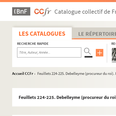
Feuillets 21-28. Dautel, Guillaume (marchand bourgeois d
Catalogue collectif de F
Feuillet 29. Dautremant, Jean-Victor-Gaston. Extrait d'a
Feuillet 30. Dautresme, David (chef de cabinet du minist
Feuillet 31. Dauvergne, Romain (maître tonnelier). Reçu d
LES CATALOGUES
LE RÉPERTOIR
Feuillets 32-47. Dauzats, Adrien (peintre). 12 lettres (1860
RECHERCHE RAPIDE
RE
Feuillet 48. Davanne, Alphonse (photographe). Lettre auto
Feuillets 49-50. Davernon. Lettre autographe signée au c
Feuillets 51-52. Davesne (huissier). Lettre autographe sign
Feuillets 53-57. David, Félicien-César (compositeur). Co
Accueil CCFr
Feuillets 224-225. Debelleyme (procureur du roi)
>
Feuillet 58. David, François de. Brevet de maître ès arts (
Feuillet 59. David, Jacques-Jules-Louis. Extrait d'acte d
Feuillet 60. David, Jérôme (baron, homme politique). Let
Feuillets 224-225. Debelleyme (procureur du ro
Feuillets 61-79. David, Louis (peintre). Correspondance (
Feuillets 80-83. David d'Angers, Pierre-Jean (statuaire). L