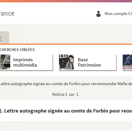
e Paris). Sentence de partage de sa succession (11 août 1727)
rance
Mon compte C
cte de baptême (Nozay, 22 septembre 1863)
ère du Commerce). Nomination d'un président de comité de ...
e la somme de 50 livres (12 mars 1641)
E
-1862 et sans date)
CHERCHES CIBLÉES
graphe signée à M. Bucquet pour lui signaler que le Phot...
Imprimés
Base
itoyen Cottel pour demander un secours pour la citoyenne Lyon...
multimédia
Patrimoine
ée à M. Villeret, avoué à Roanne, sur la recherche d'une l...
rrespondance
. Lettre autographe signée au comte de Forbin pour recommander Melle de
16 août 1754)
Notice
1 sur 1
e baptême (Soignolles, 12 septembre 1837)
tre autographe signée à un général pour obtenir un congé ...
i). Lettre autographe signée au comte de Forbin pour rec
1793-1810)
ettres autographes signées (15 février 1821 et sans date)