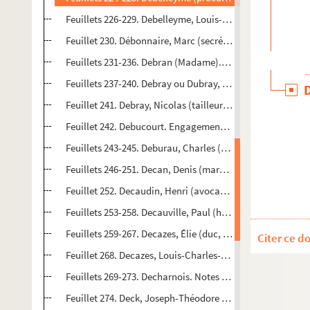
Feuillets 226-229. Debelleyme, Louis-Charles (magistrat).
Feuillet 230. Débonnaire, Marc (secrétaire du roi). Extrai
Feuillets 231-236. Debran (Madame). Lettre autographe s
Feuillets 237-240. Debray ou Dubray, Gaspard (maître barbi
Feuillet 241. Debray, Nicolas (tailleur). Promesse de mar
Feuillet 242. Debucourt. Engagement (document sorti en 
Feuillets 243-245. Deburau, Charles (mime). 2 lettres aut
Feuillets 246-251. Decan, Denis (marchand). Contrat de 
Feuillet 252. Decaudin, Henri (avocat en Parlement). Extr
Feuillets 253-258. Decauville, Paul (homme politique). 4
Feuillets 259-267. Decazes, Élie (duc, homme d'État). Co
Citer ce d
Feuillet 268. Decazes, Louis-Charles-Élie (diplomate). Ext
Feuillets 269-273. Decharnois. Notes de fourrage fournies 
Feuillet 274. Deck, Joseph-Théodore (artiste céramiste). R