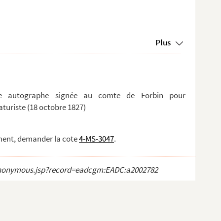
Plus
tre autographe signée au comte de Forbin pour
turiste (18 octobre 1827)
ment, demander la cote
4-MS-3047
.
ct_anonymous.jsp?record=eadcgm:EADC:a2002782