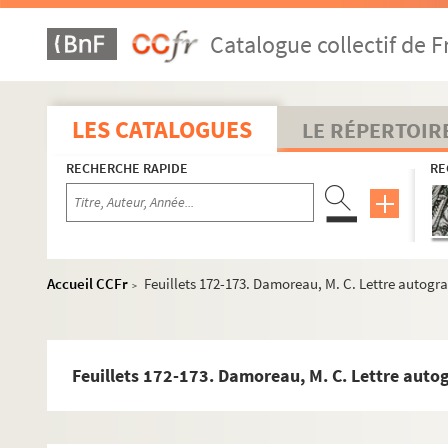
Feuillets 117-118. Dalantun, Charles-Guibert. Diplôme de 
Catalogue collectif de F
Feuillet 119. Dailly, Thierry (architecte). À sa requête et 
Feuillet 120. Dalifol, Léon. Extrait d'acte de baptême (3 av
Feuillet 121. Dallier, Henri (compositeur). Lettre autograp
LES CATALOGUES
LE RÉPERTOIR
Feuillet 122. Dalligny. Lettre autographe signée à M. Buc
RECHERCHE RAPIDE
RE
Feuillet 123. Dalloz, Clary. Lettre autographe signée à u
Feuillets 124-125. Dalloz, Édouard (homme politique). Cart
Feuillet 126. Dalloz, Paul (avocat et journaliste). Lettre 
Feuillets 127-132. Dalloz, Pierre-Armand (avocat). 3 lett
Accueil CCFr
Feuillets 172-173. Damoreau, M. C. Lettre autogra
>
Feuillets 133-136. Dalloz, Victor-Alexis-Désiré (avocat). 3 
Feuillet 137. Dalmas, de (comte). Lettre du préfet de la Sei
Feuillets 138-142. Dalmas, Auguste de (directeur au minist
Feuillets 172-173. Damoreau, M. C. Lettre autog
Feuillet 143. Dalmas, Pierre-Albert de (homme politique).
Feuillet 144. Dalmont, M. (artiste dramatique). Lettre a