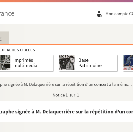
baccalauréat et de licence en droit (1705-1706)
rance
Mon compte C
suivant l'exploit d'assignation donné au Châtelet, con...
ril 1839)
he signée pour refuser une invitation car il va chez De...
E
quet, président du Photo-Club, pour lui envoyer un object...
CHERCHES CIBLÉES
n ami pour lui donner des renseignements
Imprimés
Base
e de visite et lettre autographe signée pour remercier M. Pla...
multimédia
Patrimoine
autographe signée
res autographes signées à M. Plasman (Draveil, 1854-1855)
phe signée à M. Delaquerrière sur la répétition d'un concert à la mémo...
lettres (1856-1865)
Notice
1 sur 1
ne relative à une de ses créances (XVIIIe siècle)
ère de la Justice). 3 lettres autographes signées adressées à...
raphe signée à M. Delaquerrière sur la répétition d'un co
 Invitation de M. Bucquet
utographe signée pour demander des places de théâtre