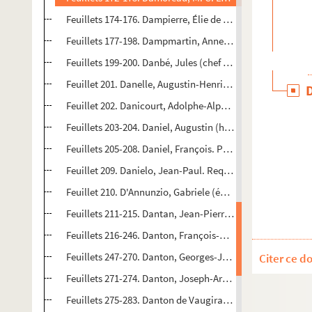
Feuillets 174-176. Dampierre, Élie de (homme politique). 3
Feuillets 177-198. Dampmartin, Anne-Henri de. Extraits d
Feuillets 199-200. Danbé, Jules (chef d'orchestre). 2 lettr
Feuillet 201. Danelle, Augustin-Henri-Joseph. Lettres pate
Feuillet 202. Danicourt, Adolphe-Alphonse. Extrait d'acte
Feuillets 203-204. Daniel, Augustin (homme de lettres). L
Feuillets 205-208. Daniel, François. Partage de la successio
Feuillet 209. Danielo, Jean-Paul. Requête signée avec 7 au
Feuillet 210. D'Annunzio, Gabriele (écrivain italien). Té
Feuillets 211-215. Dantan, Jean-Pierre (dit Dantan jeune, s
Feuillets 216-246. Danton, François-Georges et son fils G
Feuillets 247-270. Danton, Georges-Jacques (conventionne
Citer ce d
Feuillets 271-274. Danton, Joseph-Arsène (chef du secrétari
Feuillets 275-283. Danton de Vaugirault, Jean (contrôleur 