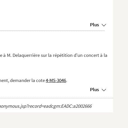
Plus
à M. Delaquerrière sur la répétition d'un concert à la
ment, demander la cote
4-MS-3046
.
Plus
ct_anonymous.jsp?record=eadcgm:EADC:a2002666