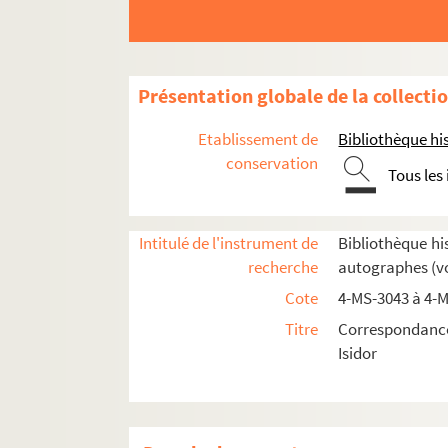
Présentation globale de la collecti
Etablissement de
Bibliothèque his
conservation
Tous les
Intitulé de l'instrument de
Bibliothèque hi
recherche
autographes (vol
Cote
4-MS-3043 à 4-
4-MS-3043. Cochet à Comt
Titre
Correspondance
Feuillets 1-8. Cochet de Saint-Vallier, Melch
Isidor
Feuillet 9. Cochin. Lettre autographe signée
Feuillets 10-15. Cochin, Pierre-Suzanne (dit 
Feuillet 16. Cochin, Charles-Nicolas (le fils,