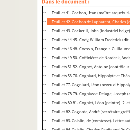
Dans le document :
Feuillets 17-40. Cochin, Pierre-Simon (chantr
Feuillet 41. Cochon, Jean (maître arquebusie
Feuillet 42. Cochon de Lapparent, Charles 
Feuillet 43. Cockerill, John (industriel belge
Feuillets 44-45. Cody, William Frederick (dit 
Feuillets 46-48. Coessin, François-Guillaum
Feuillets 49-50. Coffinières de Nordeck, And
Feuillets 51-52. Cognet, Antoine (contrôleur
Feuillets 53-76. Cogniard, Hippolyte et Théo
Feuillet 77. Cogniard, Léon (neveu d'Hippol
Feuillets 78-79. Cogniasse-Delage, Joseph (c
Feuillets 80-81. Cogniet, Léon (peintre). 2 
Feuillet 82. Cogorde, André (secrétaire greff
Feuillet 83. Coislin, de (comtesse). Lettre a
Feuillet 84. Coislin, Charles-Ferdinand Du 