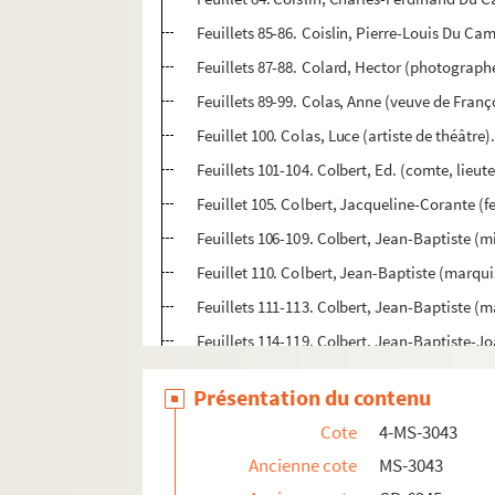
Feuillets 85-86. Coislin, Pierre-Louis Du Ca
Feuillets 87-88. Colard, Hector (photographe
Feuillets 89-99. Colas, Anne (veuve de Fran
Feuillet 100. Colas, Luce (artiste de théâtre
Feuillets 101-104. Colbert, Ed. (comte, lieut
Feuillet 105. Colbert, Jacqueline-Corante
Feuillets 106-109. Colbert, Jean-Baptiste (m
Feuillet 110. Colbert, Jean-Baptiste (marqu
Feuillets 111-113. Colbert, Jean-Baptiste (
Feuillets 114-119. Colbert, Jean-Baptiste-Jo
Feuillet 120. Colbert, Louis II (marquis de Li
Présentation du contenu
Feuillets 121-130. Colet, Louise, née Revoil 
Cote
4-MS-3043
Feuillets 131-133. Colette, Sidonie-Gabrielle
Ancienne cote
MS-3043
Feuillet 134. Colin, Jeanne Denot. Testament