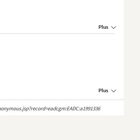
Plus
Plus
ct_anonymous.jsp?record=eadcgm:EADC:a1991336