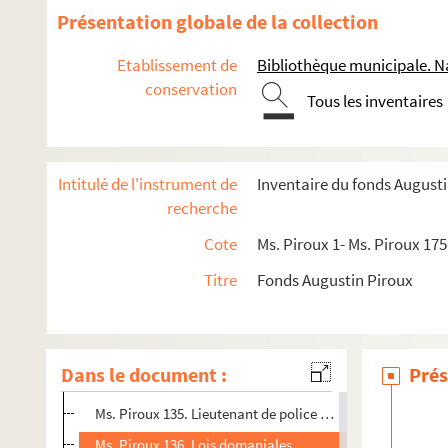
Présentation globale de la collection
Etablissement de
Bibliothèque municipale. N
conservation
Tous les inventaires
Intitulé de l'instrument de
Inventaire du fonds August
Fonds d’architecte
recherche
Fonds documentaire
Cote
Ms. Piroux 1- Ms. Piroux 175
Ms. Piroux 130. Arrêts de Lorraine sur les émigrations
Titre
Fonds Augustin Piroux
Ms. Piroux 131. Histoire politique. Pièces diverses
Ms. Piroux 132. Jurisprudence criminelle
Ms. Piroux 133. Jurisprudence ancienne
Dans le document :
Prés
Ms. Piroux 134. Législation sur les conventions entre part
Ms. Piroux 135. Lieutenant de police (fonctions)
Ms. Piroux 136. Lois domaniales