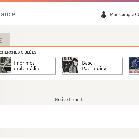
rance
Mon compte C
E
CHERCHES CIBLÉES
Imprimés
Base
multimédia
Patrimoine
Notice
1 sur 1