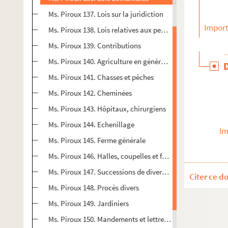
Ms. Piroux 137. Lois sur la juridiction
Import
Ms. Piroux 138. Lois relatives aux pensions
Ms. Piroux 139. Contributions
Ms. Piroux 140. Agriculture en général (blés)
Ms. Piroux 141. Chasses et pêches
Ms. Piroux 142. Cheminées
Ms. Piroux 143. Hôpitaux, chirurgiens
Ms. Piroux 144. Echenillage
Im
Ms. Piroux 145. Ferme générale
Ms. Piroux 146. Halles, coupelles et fourrières
Ms. Piroux 147. Successions de diverses personnes
Citer ce d
Ms. Piroux 148. Procès divers
Ms. Piroux 149. Jardiniers
Ms. Piroux 150. Mandements et lettres pastorales