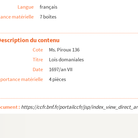
Langue
français
ance matérielle
7 boîtes
Description du contenu
Cote
Ms. Piroux 136
Titre
Lois domaniales
Date
1697/an VII
portance matérielle
4 pièces
ocument :
https://ccfr.bnf.fr/portailccfr/jsp/index_view_dire