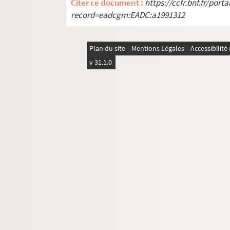
Citer ce document :
https://ccfr.bnf.fr/por
record=eadcgm:EADC:a1991312
Plan du site
Mentions Légales
Accessibilit
v 31.1.0