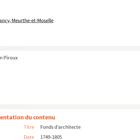
ancy, Meurthe-et-Moselle
 de Villacourt
e des pâquis
illacourt
in Piroux
 pâquis de Villacourt
portions
e de carte avec mesures
entation du contenu
e de carte avec mesures
Titre
Fonds d’architecte
e de carte avec mesures
Date
1749-1805
e de carte avec mesures