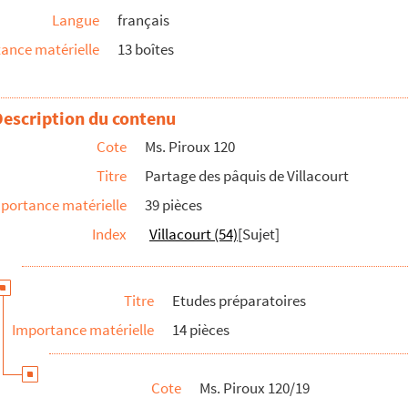
Langue
français
e de carte avec mesures
ance matérielle
13 boîtes
e de carte avec mesures
e de carte avec mesures
Description du contenu
Cote
Ms. Piroux 120
e de carte
Titre
Partage des pâquis de Villacourt
e de carte
portance matérielle
39 pièces
Index
Villacourt (54)
[Sujet]
Titre
Etudes préparatoires
acourt
Importance matérielle
14 pièces
Cote
Ms. Piroux 120/19