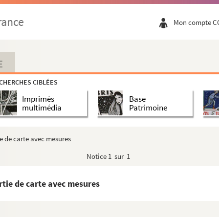
rance
Mon compte C
ne de Mirecourt ?)
E
CHERCHES CIBLÉES
Imprimés
Base
multimédia
Patrimoine
ie de carte avec mesures
Notice
1 sur 1
rtie de carte avec mesures
illacourt
illacourt