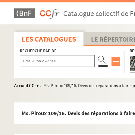
Ms. Piroux 97. Rehainviller
Catalogue collectif de F
Ms. Piroux 98. Remenoville
Ms. Piroux 99. Repaix
Ms. Piroux 100. Romont
LES CATALOGUES
LE RÉPERTOIR
Ms. Piroux 101. Roville-aux-Chênes
RECHERCHE RAPIDE
RE
Ms. Piroux 102. Rozières (Rosières-aux-Salines)
Ms. Piroux 103. Salonne
Ms. Piroux 104. Saulxures-sur-Moselotte
Ms. Piroux 105. Senones
Accueil CCFr
Ms. Piroux 109/16. Devis des réparations à faire,
>
Ms. Piroux 106. Serres
Ms. Piroux 107. Saint-Clément
Ms. Piroux 108. Saint-Genest (anc. Saint-Génois)
Ms. Piroux 109/16. Devis des réparations à fair
Ms. Piroux 109. Sainte-Hélène
Ms. Piroux 109/1. Procès-verbal de visite et de recon