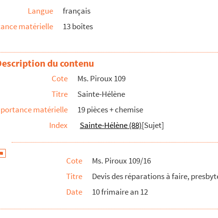
Langue
français
es Vosges au Citoyen Vigor
ance matérielle
13 boîtes
and Jardin
e Hélène + plan de la forêt communale de Royemont
Description du contenu
ne de Mirecourt ?)
Cote
Ms. Piroux 109
Titre
Sainte-Hélène
portance matérielle
19 pièces + chemise
Index
Sainte-Hélène (88)
[Sujet]
Cote
Ms. Piroux 109/16
Titre
Devis des réparations à faire, presby
Date
10 frimaire an 12