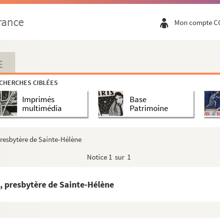
rance
Mon compte C
E
CHERCHES CIBLÉES
Imprimés
Base
multimédia
Patrimoine
 presbytère de Sainte-Hélène
Notice
1 sur 1
e, presbytère de Sainte-Hélène
naissance, moulin de Sainte-Hélène