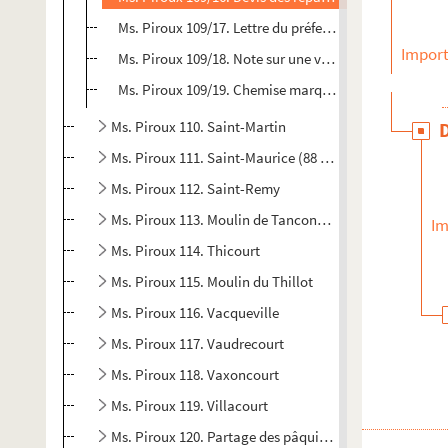
Ms. Piroux 109/17. Lettre du préfet du département d
Import
Ms. Piroux 109/18. Note sur une visite et mesures, Gr
Ms. Piroux 109/19. Chemise marquée Moulin de Saint
Ms. Piroux 110. Saint-Martin
Ms. Piroux 111. Saint-Maurice (88 lieu-dit de la commu
Ms. Piroux 112. Saint-Remy
Ms. Piroux 113. Moulin de Tanconville
Im
Ms. Piroux 114. Thicourt
Ms. Piroux 115. Moulin du Thillot
Ms. Piroux 116. Vacqueville
Ms. Piroux 117. Vaudrecourt
Ms. Piroux 118. Vaxoncourt
Ms. Piroux 119. Villacourt
Ms. Piroux 120. Partage des pâquis de Villacourt