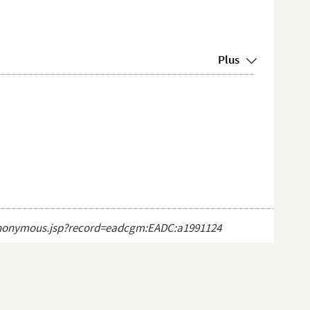
Plus
ct_anonymous.jsp?record=eadcgm:EADC:a1991124