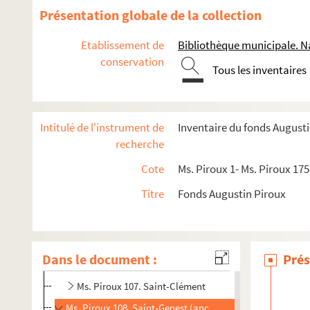
Ms. Piroux 94. Rambervillers, domaine public (ville)
Présentation globale de la collection
Ms. Piroux 95. Raville
Etablissement de
Bibliothèque municipale. N
Ms. Piroux 96. Rehaincourt
conservation
Tous les inventaires
Ms. Piroux 97. Rehainviller
Ms. Piroux 98. Remenoville
Ms. Piroux 99. Repaix
Intitulé de l'instrument de
Inventaire du fonds August
Ms. Piroux 100. Romont
recherche
Ms. Piroux 101. Roville-aux-Chênes
Cote
Ms. Piroux 1- Ms. Piroux 175
Ms. Piroux 102. Rozières (Rosières-aux-Salines)
Titre
Fonds Augustin Piroux
Ms. Piroux 103. Salonne
Ms. Piroux 104. Saulxures-sur-Moselotte
Ms. Piroux 105. Senones
Dans le document :
Prés
Ms. Piroux 106. Serres
Ms. Piroux 107. Saint-Clément
Ms. Piroux 108. Saint-Genest (anc. Saint-Génois)