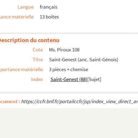
Langue
français
de Saint Génois
ance matérielle
13 boîtes
énois à la chambre des comptes
Description du contenu
Cote
Ms. Piroux 108
Titre
Saint-Genest (anc. Saint-Génois)
ne de Mirecourt ?)
portance matérielle
3 pièces + chemise
Index
Saint-Genest (88)
[Sujet]
ocument :
https://ccfr.bnf.fr/portailccfr/jsp/index_view_dire