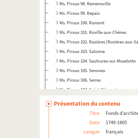
Ms. Piroux 98. Remenoville
Ms. Piroux 99. Repaix
Ms. Piroux 100. Romont
Ms. Piroux 101. Roville-aux-Chênes
Ms. Piroux 102. Rozières (Rosières-aux-Sa
Ms. Piroux 103. Salonne
Ms. Piroux 104. Saulxures-sur-Moselotte
Ms. Piroux 105. Senones
Ms. Piroux 106. Serres
Ms. Piroux 107. Saint-Clément
Ms. Piroux 108. Saint-Genest (anc. Saint
Présentation du contenu
Ms. Piroux 109. Sainte-Hélène
Titre
Fonds d’archit
Ms. Piroux 110. Saint-Martin
Date
1749-1805
Ms. Piroux 111. Saint-Maurice (88 lieu-d
Langue
français
Ms. Piroux 112. Saint-Remy