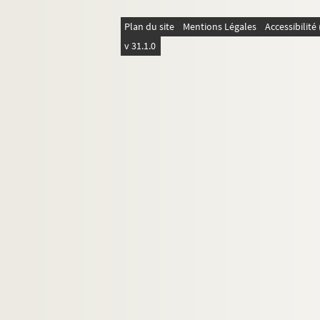
Ms. Piroux 127. Xermaménil
Plan du site
Mentions Légales
Accessibilit
Ms. Piroux 128. Xirocourt
v 31.1.0
Ms. Piroux 129. Divers
Fonds documentaire