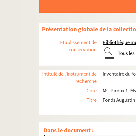
Ms. Piroux 84. Ogéviller
Ms. Piroux 85. Olezey
Ms. Piroux 86. Onzaines
Présentation globale de la collecti
Ms. Piroux 87. Ortoncourt
Etablissement de
Bibliothèque mu
Ms. Piroux 88. Pallegney
conservation
Tous les
Ms. Piroux 89. Parroy
Ms. Piroux 90. Pettonville
Intitulé de l'instrument de
Inventaire du f
Ms. Piroux 91. Pexonne
recherche
Ms. Piroux 92. Portieux
Cote
Ms. Piroux 1- Ms
Ms. Piroux 93. Rambervillers, domaine pri
Titre
Fonds Augustin
Ms. Piroux 94. Rambervillers, domaine pub
Ms. Piroux 95. Raville
Ms. Piroux 96. Rehaincourt
Dans le document :
Ms. Piroux 97. Rehainviller