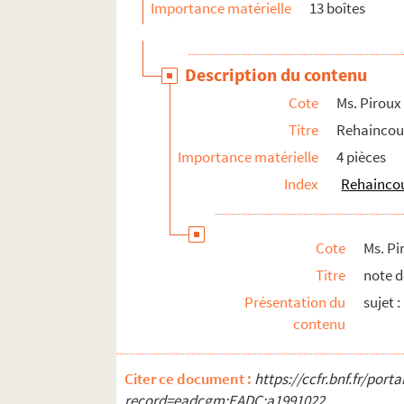
Importance matérielle
13 boîtes
Ms. Piroux 124. Voivre (La)
Ms. Piroux 125. Moulin de Wisembach
Description du contenu
Ms. Piroux 126. Moulin de Xerbéviller
Cote
Ms. Piroux
Ms. Piroux 127. Xermaménil
Titre
Rehaincou
Ms. Piroux 128. Xirocourt
Importance matérielle
4 pièces
Ms. Piroux 129. Divers
Index
Rehaincou
Fonds documentaire
Cote
Ms. Pi
Titre
note d
Présentation du
sujet 
contenu
Citer ce document :
https://ccfr.bnf.fr/por
record=eadcgm:EADC:a1991022