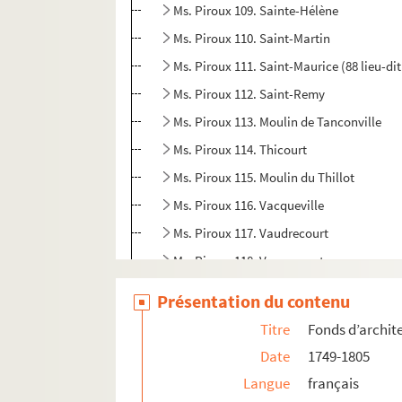
Ms. Piroux 109. Sainte-Hélène
Ms. Piroux 110. Saint-Martin
Ms. Piroux 111. Saint-Maurice (88 lieu-d
Ms. Piroux 112. Saint-Remy
Ms. Piroux 113. Moulin de Tanconville
Ms. Piroux 114. Thicourt
Ms. Piroux 115. Moulin du Thillot
Ms. Piroux 116. Vacqueville
Ms. Piroux 117. Vaudrecourt
Ms. Piroux 118. Vaxoncourt
Ms. Piroux 119. Villacourt
Présentation du contenu
Ms. Piroux 120. Partage des pâquis de Vil
Titre
Fonds d’archit
Ms. Piroux 121. Moulin de Villoncourt
Date
1749-1805
Ms. Piroux 122. Virecourt
Langue
français
Ms. Piroux 123. Église de Viterne