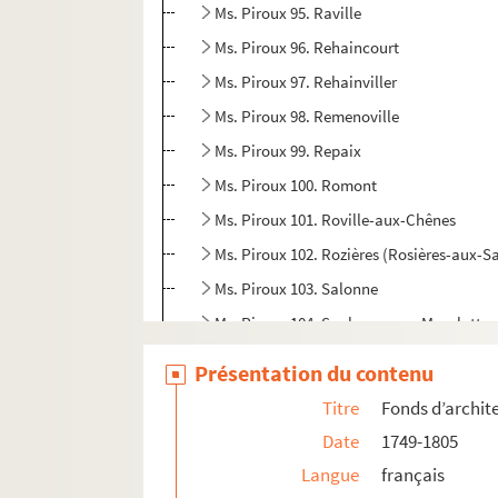
Ms. Piroux 95. Raville
Ms. Piroux 96. Rehaincourt
Ms. Piroux 97. Rehainviller
Ms. Piroux 98. Remenoville
Ms. Piroux 99. Repaix
Ms. Piroux 100. Romont
Ms. Piroux 101. Roville-aux-Chênes
Ms. Piroux 102. Rozières (Rosières-aux-Sa
Ms. Piroux 103. Salonne
Ms. Piroux 104. Saulxures-sur-Moselotte
Ms. Piroux 105. Senones
Présentation du contenu
Ms. Piroux 106. Serres
Titre
Fonds d’archit
Ms. Piroux 107. Saint-Clément
Date
1749-1805
Ms. Piroux 108. Saint-Genest (anc. Saint
Langue
français
Ms. Piroux 109. Sainte-Hélène