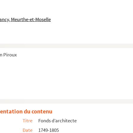
ler)
ancy, Meurthe-et-Moselle
in Piroux
entation du contenu
Titre
Fonds d’architecte
Date
1749-1805
-Baptiste Bidet + vacations de Piroux