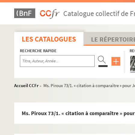
Ms. Piroux 45. Fauconcourt
Catalogue collectif de F
Ms. Piroux 46. Fenneviller
Ms. Piroux 47. Flavigny-sur-Moselle
Ms. Piroux 48. Frescati
LES CATALOGUES
LE RÉPERTOIR
Ms. Piroux 49. Frison (Frizon)
RECHERCHE RAPIDE
RE
Ms. Piroux 50. Froville
Ms. Piroux 51. Gérardmer
Ms. Piroux 52. Giriviller
Ms. Piroux 53. Girmont
Accueil CCFr
Ms. Piroux 73/1. « citation à comparaître » pour 
>
Ms. Piroux 54. Haudonviller (Croismare)
Ms. Piroux 55. Hénaménil
Ms. Piroux 56. Herbéviller
Ms. Piroux 73/1. « citation à comparaître » pou
Ms. Piroux 57. Jolivet
Ms. Piroux 58. Landécourt