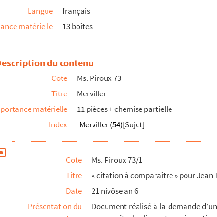
Langue
français
ance matérielle
13 boîtes
tement
a visite
Description du contenu
 de la visite
Cote
Ms. Piroux 73
 Piroux à la ferme de M. Guérin Le Cadet
Titre
Merviller
portance matérielle
11 pièces + chemise partielle
Index
Merviller (54)
[Sujet]
on de ferme de Guérin Le Cadet
Cote
Ms. Piroux 73/1
Titre
« citation à comparaître » pour Jean-
Date
21 nivôse an 6
Présentation du
Document réalisé à la demande d’un c