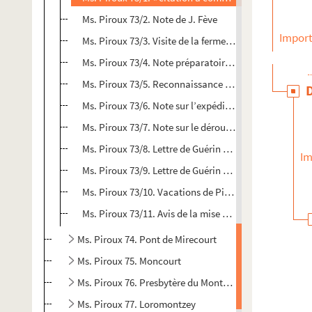
Ms. Piroux 73/2. Note de J. Fève
Import
Ms. Piroux 73/3. Visite de la ferme de Merviller+ revê
Ms. Piroux 73/4. Note préparatoire au revêtement de l
Ms. Piroux 73/5. Reconnaissance de dette à Piroux
Ms. Piroux 73/6. Note sur l’expédition du procès verbal
Ms. Piroux 73/7. Note sur le déroulé des démarches de
Ms. Piroux 73/8. Lettre de Guérin Le Cadet
Im
Ms. Piroux 73/9. Lettre de Guérin Le Cadet
Ms. Piroux 73/10. Vacations de Piroux et Boulainville
Ms. Piroux 73/11. Avis de la mise en vente de la mais
Ms. Piroux 74. Pont de Mirecourt
Ms. Piroux 75. Moncourt
Ms. Piroux 76. Presbytère du Mont (Mont-sur-Meurthe)
Ms. Piroux 77. Loromontzey