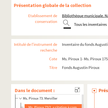
Ms. Piroux 59. Laneuveville-aux-Bois
Présentation globale de la collection
Ms. Piroux 60. Bâtiments du fief de La Rochelle (Bonvil
Etablissement de
Bibliothèque municipale. N
Ms. Piroux 61. Lenoncourt
conservation
Ms. Piroux 62. Maison de la charité de Lunéville
Tous les inventaires
Ms. Piroux 63. Lunéville
Ms. Piroux 64. Madecourt
Intitulé de l'instrument de
Inventaire du fonds August
Ms. Piroux 65. Magnières
recherche
Ms. Piroux 66. Maizières
Cote
Ms. Piroux 1- Ms. Piroux 175
Ms. Piroux 67. Moulin de Manonviller
Titre
Fonds Augustin Piroux
Ms. Piroux 69. Marainviller
Ms. Piroux 70. Mattecourt
Ms. Piroux 71. Ménil
Dans le document :
Prés
Ms. Piroux 72. Mervaville (Flin)
Ms. Piroux 73. Merviller
Ms. Piroux 73/1. « citation à comparaître » pour Jean