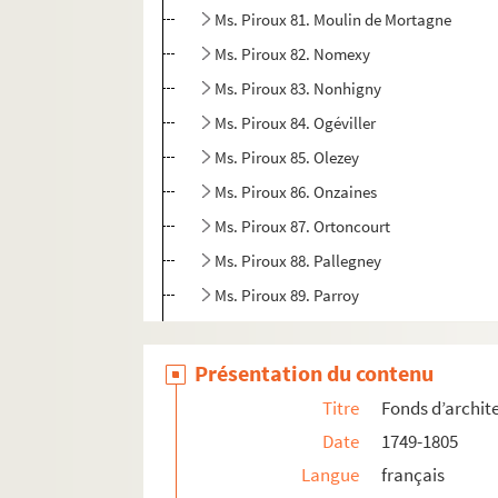
Ms. Piroux 81. Moulin de Mortagne
Ms. Piroux 82. Nomexy
Ms. Piroux 83. Nonhigny
Ms. Piroux 84. Ogéviller
Ms. Piroux 85. Olezey
Ms. Piroux 86. Onzaines
Ms. Piroux 87. Ortoncourt
Ms. Piroux 88. Pallegney
Ms. Piroux 89. Parroy
Ms. Piroux 90. Pettonville
Ms. Piroux 91. Pexonne
Présentation du contenu
Ms. Piroux 92. Portieux
Titre
Fonds d’archit
Ms. Piroux 93. Rambervillers, domaine pri
Date
1749-1805
Ms. Piroux 94. Rambervillers, domaine pub
Langue
français