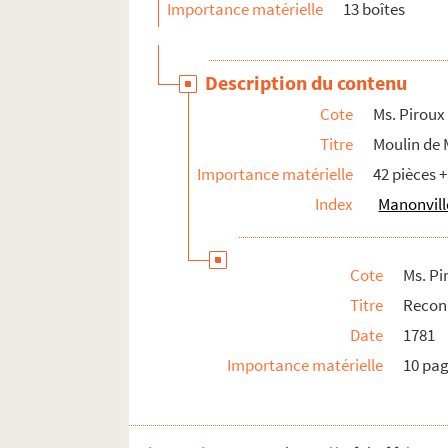
Importance matérielle
13 boîtes
Ms. Piroux 74. Pont de Mirecourt
Ms. Piroux 75. Moncourt
Description du contenu
Ms. Piroux 76. Presbytère du Mont (Mont
Cote
Ms. Piroux
Ms. Piroux 77. Loromontzey
Titre
Moulin de 
Ms. Piroux 78. Moriville
Importance matérielle
42 pièces 
Ms. Piroux 79. Morville ou Morville-sur-Se
Index
Manonville
Ms. Piroux 80. Mortagne
Ms. Piroux 81. Moulin de Mortagne
Cote
Ms. Pi
Ms. Piroux 82. Nomexy
Titre
Reconn
Ms. Piroux 83. Nonhigny
Date
1781
Ms. Piroux 84. Ogéviller
Importance matérielle
10 pa
Ms. Piroux 85. Olezey
Ms. Piroux 86. Onzaines
Ms. Piroux 87. Ortoncourt