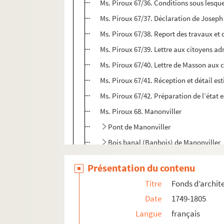
Ms. Piroux 67/36. Conditions sous lesque
Ms. Piroux 67/37. Déclaration de Josep
Ms. Piroux 67/38. Report des travaux et
Ms. Piroux 67/39. Lettre aux citoyens adm
Ms. Piroux 67/40. Lettre de Masson aux c
Ms. Piroux 67/41. Réception et détail es
Ms. Piroux 67/42. Préparation de l’état 
Ms. Piroux 68. Manonviller
Pont de Manonviller
Bois banal (Banbois) de Manonviller
Ms. Piroux 69. Marainviller
Présentation du contenu
Ms. Piroux 70. Mattecourt
Titre
Fonds d’archit
Ms. Piroux 71. Ménil
Date
1749-1805
Ms. Piroux 72. Mervaville (Flin)
Langue
français
Ms. Piroux 73. Merviller