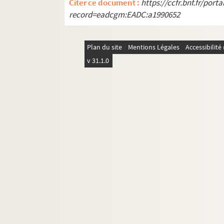
Citer ce document :
https://ccfr.bnf.fr/por
Ms. Piroux 88. Pallegney
record=eadcgm:EADC:a1990652
Ms. Piroux 89. Parroy
Ms. Piroux 90. Pettonville
Plan du site
Mentions Légales
Accessibilit
Ms. Piroux 91. Pexonne
v 31.1.0
Ms. Piroux 92. Portieux
Ms. Piroux 93. Rambervillers, domaine pri
Ms. Piroux 94. Rambervillers, domaine pub
Ms. Piroux 95. Raville
Ms. Piroux 96. Rehaincourt
Ms. Piroux 97. Rehainviller
Ms. Piroux 98. Remenoville
Ms. Piroux 99. Repaix
Ms. Piroux 100. Romont
Ms. Piroux 101. Roville-aux-Chênes