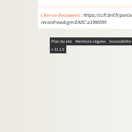
Ms. Piroux 99. Repaix
Citer ce document :
https://ccfr.bnf.fr/por
Ms. Piroux 100. Romont
record=eadcgm:EADC:a1990595
Ms. Piroux 101. Roville-aux-Chênes
Ms. Piroux 102. Rozières (Rosières-aux-Sa
Plan du site
Mentions Légales
Accessibilit
Ms. Piroux 103. Salonne
v 31.1.0
Ms. Piroux 104. Saulxures-sur-Moselotte
Ms. Piroux 105. Senones
Ms. Piroux 106. Serres
Ms. Piroux 107. Saint-Clément
Ms. Piroux 108. Saint-Genest (anc. Saint
Ms. Piroux 109. Sainte-Hélène
Ms. Piroux 110. Saint-Martin
Ms. Piroux 111. Saint-Maurice (88 lieu-d
Ms. Piroux 112. Saint-Remy