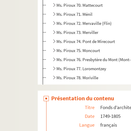
Ms. Piroux 70. Mattecourt
Ms. Piroux 71. Ménil
Ms. Piroux 72. Mervaville (Flin)
Ms. Piroux 73. Merviller
Ms. Piroux 74. Pont de Mirecourt
Ms. Piroux 75. Moncourt
Ms. Piroux 76. Presbytère du Mont (Mont
Ms. Piroux 77. Loromontzey
Ms. Piroux 78. Moriville
Ms. Piroux 79. Morville ou Morville-sur-Se
Ms. Piroux 80. Mortagne
Présentation du contenu
Ms. Piroux 81. Moulin de Mortagne
Titre
Fonds d’archit
Ms. Piroux 82. Nomexy
Date
1749-1805
Ms. Piroux 83. Nonhigny
Langue
français