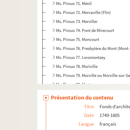
Ms. Piroux 71. Ménil
Ms. Piroux 72. Mervaville (Flin)
Ms. Piroux 73. Merviller
Ms. Piroux 74. Pont de Mirecourt
Ms. Piroux 75. Moncourt
Ms. Piroux 76. Presbytère du Mont (Mont
Ms. Piroux 77. Loromontzey
Ms. Piroux 78. Moriville
Ms. Piroux 79. Morville ou Morville-sur-Se
Ms. Piroux 80. Mortagne
Ms. Piroux 81. Moulin de Mortagne
Présentation du contenu
Ms. Piroux 82. Nomexy
Titre
Fonds d’archit
Ms. Piroux 83. Nonhigny
Date
1749-1805
Ms. Piroux 84. Ogéviller
Langue
français
Ms. Piroux 85. Olezey