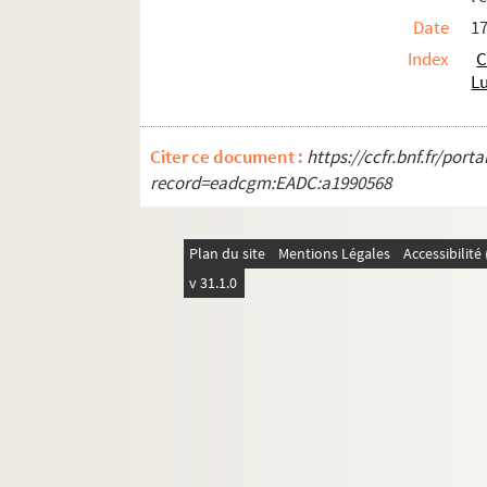
Ms. Piroux 100. Romont
Date
1
Ms. Piroux 101. Roville-aux-Chênes
Index
C
Lu
Ms. Piroux 102. Rozières (Rosières-aux-Sa
Ms. Piroux 103. Salonne
Ms. Piroux 104. Saulxures-sur-Moselotte
Citer ce document :
https://ccfr.bnf.fr/por
record=eadcgm:EADC:a1990568
Ms. Piroux 105. Senones
Ms. Piroux 106. Serres
Ms. Piroux 107. Saint-Clément
Plan du site
Mentions Légales
Accessibilit
v 31.1.0
Ms. Piroux 108. Saint-Genest (anc. Saint
Ms. Piroux 109. Sainte-Hélène
Ms. Piroux 110. Saint-Martin
Ms. Piroux 111. Saint-Maurice (88 lieu-d
Ms. Piroux 112. Saint-Remy
Ms. Piroux 113. Moulin de Tanconville