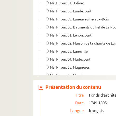
Ms. Piroux 57. Jolivet
Ms. Piroux 58. Landécourt
Ms. Piroux 59. Laneuveville-aux-Bois
Ms. Piroux 60. Bâtiments du fief de La Roc
Ms. Piroux 61. Lenoncourt
Ms. Piroux 62. Maison de la charité de Lu
Ms. Piroux 63. Lunéville
Ms. Piroux 64. Madecourt
Ms. Piroux 65. Magnières
Ms. Piroux 66. Maizières
Ms. Piroux 67. Moulin de Manonviller
Présentation du contenu
Ms. Piroux 69. Marainviller
Titre
Fonds d’archit
Ms. Piroux 70. Mattecourt
Date
1749-1805
Ms. Piroux 71. Ménil
Langue
français
Ms. Piroux 72. Mervaville (Flin)