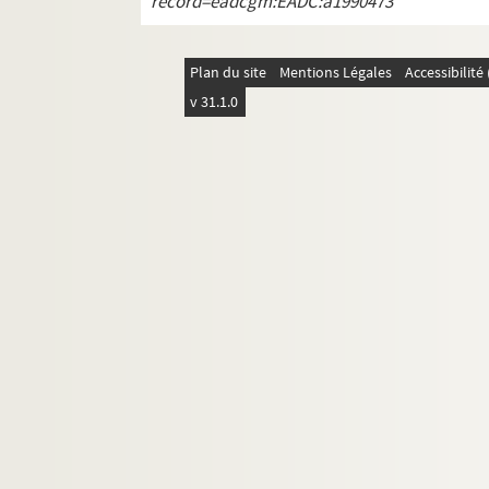
record=eadcgm:EADC:a1990473
Ms. Piroux 87. Ortoncourt
Ms. Piroux 88. Pallegney
Plan du site
Mentions Légales
Accessibilit
Ms. Piroux 89. Parroy
v 31.1.0
Ms. Piroux 90. Pettonville
Ms. Piroux 91. Pexonne
Ms. Piroux 92. Portieux
Ms. Piroux 93. Rambervillers, domaine pri
Ms. Piroux 94. Rambervillers, domaine pub
Ms. Piroux 95. Raville
Ms. Piroux 96. Rehaincourt
Ms. Piroux 97. Rehainviller
Ms. Piroux 98. Remenoville
Ms. Piroux 99. Repaix
Ms. Piroux 100. Romont