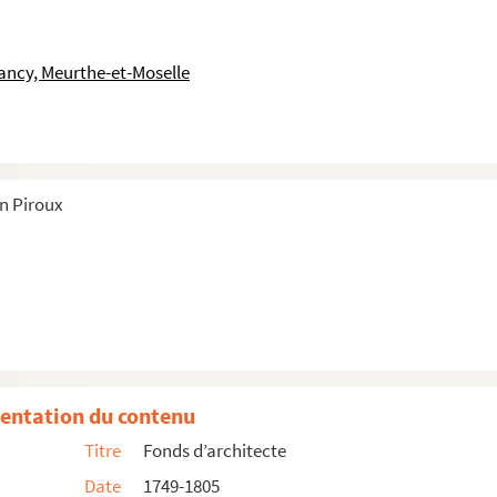
ancy, Meurthe-et-Moselle
) et Vecoux
in Piroux
entation du contenu
é froment
Titre
Fonds d’architecte
ntrale du département de la Meurthe au directeur de l’agence du ...
Date
1749-1805