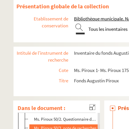
Ms. Piroux 39. Deneuvre
Présentation globale de la collection
Ms. Piroux 40. Domèvre sur Durbion
Etablissement de
Bibliothèque municipale. N
Ms. Piroux 41. Dommartin (Dommartin-lès-Remiremont
conservation
Ms. Piroux 42. Domptail
Tous les inventaires
Ms. Piroux 43. Épinal
Ms. Piroux 44. Essegney
Intitulé de l'instrument de
Inventaire du fonds August
Ms. Piroux 45. Fauconcourt
recherche
Ms. Piroux 46. Fenneviller
Cote
Ms. Piroux 1- Ms. Piroux 175
Ms. Piroux 47. Flavigny-sur-Moselle
Titre
Fonds Augustin Piroux
Ms. Piroux 48. Frescati
Ms. Piroux 49. Frison (Frizon)
Ms. Piroux 50. Froville
Dans le document :
Prés
Ms. Piroux 50/1. Produit et emploi de la recette en bl
Ms. Piroux 50/2. Questionnaire de l’Administration ce
Ms. Piroux 50/3. note de recherches