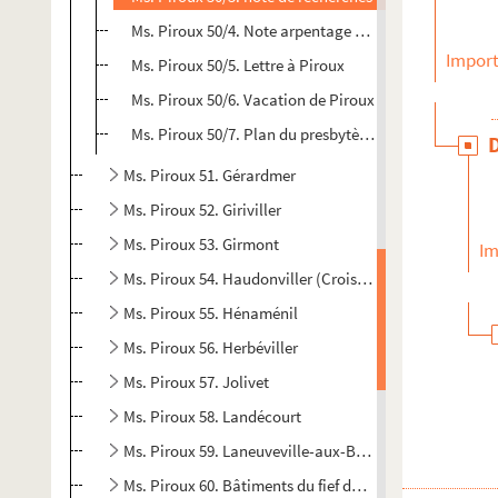
Ms. Piroux 50/4. Note arpentage et calculs
Import
Ms. Piroux 50/5. Lettre à Piroux
Ms. Piroux 50/6. Vacation de Piroux
Ms. Piroux 50/7. Plan du presbytère et prieuré de Frovi
Ms. Piroux 51. Gérardmer
Ms. Piroux 52. Giriviller
Ms. Piroux 53. Girmont
Im
Ms. Piroux 54. Haudonviller (Croismare)
Ms. Piroux 55. Hénaménil
Ms. Piroux 56. Herbéviller
Ms. Piroux 57. Jolivet
Ms. Piroux 58. Landécourt
Ms. Piroux 59. Laneuveville-aux-Bois
Ms. Piroux 60. Bâtiments du fief de La Rochelle (Bonvil