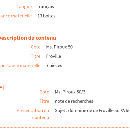
Langue
français
ance matérielle
13 boîtes
lle
Description du contenu
Cote
Ms. Piroux 50
Titre
Froville
portance matérielle
7 pièces
Cote
Ms. Piroux 50/3
Titre
note de recherches
Présentation du
Sujet : domaine de de Froville au XVIe 
contenu
ler)