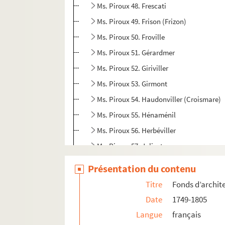
Ms. Piroux 48. Frescati
Ms. Piroux 49. Frison (Frizon)
Ms. Piroux 50. Froville
Ms. Piroux 51. Gérardmer
Ms. Piroux 52. Giriviller
Ms. Piroux 53. Girmont
Ms. Piroux 54. Haudonviller (Croismare)
Ms. Piroux 55. Hénaménil
Ms. Piroux 56. Herbéviller
Ms. Piroux 57. Jolivet
Ms. Piroux 58. Landécourt
Présentation du contenu
Ms. Piroux 59. Laneuveville-aux-Bois
Titre
Fonds d’archit
Ms. Piroux 60. Bâtiments du fief de La Roc
Date
1749-1805
Ms. Piroux 61. Lenoncourt
Langue
français
Ms. Piroux 62. Maison de la charité de Lu