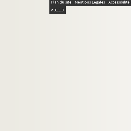
Plan du site
Mentions Légales
Accessibilit
Ms. Piroux 78. Moriville
v 31.1.0
Ms. Piroux 79. Morville ou Morville-sur-Se
Ms. Piroux 80. Mortagne
Ms. Piroux 81. Moulin de Mortagne
Ms. Piroux 82. Nomexy
Ms. Piroux 83. Nonhigny
Ms. Piroux 84. Ogéviller
Ms. Piroux 85. Olezey
Ms. Piroux 86. Onzaines
Ms. Piroux 87. Ortoncourt
Ms. Piroux 88. Pallegney
Ms. Piroux 89. Parroy
Ms. Piroux 90. Pettonville
Ms. Piroux 91. Pexonne