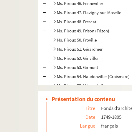
Ms. Piroux 46. Fenneviller
Ms. Piroux 47. Flavigny-sur-Moselle
Ms. Piroux 48. Frescati
Ms. Piroux 49. Frison (Frizon)
Ms. Piroux 50. Froville
Ms. Piroux 51. Gérardmer
Ms. Piroux 52. Giriviller
Ms. Piroux 53. Girmont
Ms. Piroux 54. Haudonviller (Croismare)
Ms. Piroux 55. Hénaménil
Ms. Piroux 56. Herbéviller
Présentation du contenu
Ms. Piroux 57. Jolivet
Titre
Fonds d’archit
Ms. Piroux 58. Landécourt
Date
1749-1805
Ms. Piroux 59. Laneuveville-aux-Bois
Langue
français
Ms. Piroux 60. Bâtiments du fief de La Roc