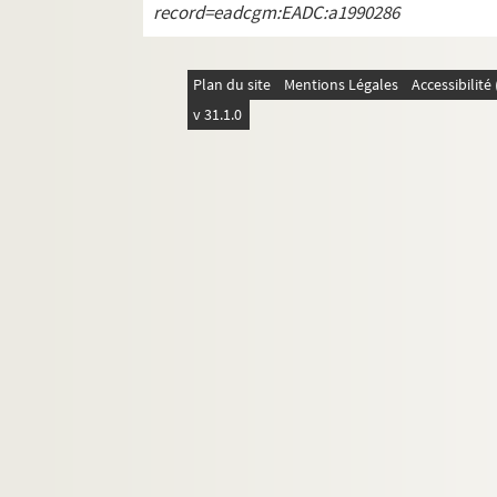
record=eadcgm:EADC:a1990286
Ms. Piroux 76. Presbytère du Mont (Mont
Ms. Piroux 77. Loromontzey
Plan du site
Ms. Piroux 78. Moriville
Mentions Légales
Accessibilit
v 31.1.0
Ms. Piroux 79. Morville ou Morville-sur-Se
Ms. Piroux 80. Mortagne
Ms. Piroux 81. Moulin de Mortagne
Ms. Piroux 82. Nomexy
Ms. Piroux 83. Nonhigny
Ms. Piroux 84. Ogéviller
Ms. Piroux 85. Olezey
Ms. Piroux 86. Onzaines
Ms. Piroux 87. Ortoncourt
Ms. Piroux 88. Pallegney
Ms. Piroux 89. Parroy