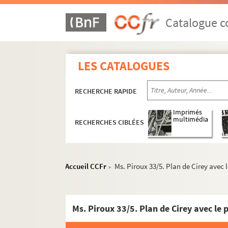
Ms. Piroux 9. Badonviller
Ms. Piroux 10. Bain (Champ-du-Bain)
Catalogue co
Ms. Piroux 11. Bayecourt
Ms. Piroux 12. Bayon
LES CATALOGUES
Ms. Piroux 13. Beaupré (Moncel-lès-Lunév
Ms. Piroux 14. Béchamps (La Voivre)
RECHERCHE RAPIDE
Ms. Piroux 15. Bénaménil
Ms. Piroux 16. Bertrichamps
Imprimés
multimédia
RECHERCHES CIBLÉES
Ms. Piroux 17. Blainville-sur-l’Eau
Ms. Piroux 18. Blâmont
Ms. Piroux 19. Bonviller
Accueil CCFr
Ms. Piroux 33/5. Plan de Cirey avec 
>
Ms. Piroux 20. Borville
Ms. Piroux 21. La Bourgonce
Ms. Piroux 33/5. Plan de Cirey avec le 
Ms. Piroux 22. Bouxières-aux-bois
Ms. Piroux 23. Bouxières-aux-dames