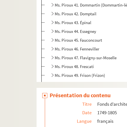
Ms. Piroux 41. Dommartin (Dommartin-l
Ms. Piroux 42. Domptail
Ms. Piroux 43. Épinal
Ms. Piroux 44. Essegney
Ms. Piroux 45. Fauconcourt
Ms. Piroux 46. Fenneviller
Ms. Piroux 47. Flavigny-sur-Moselle
Ms. Piroux 48. Frescati
Ms. Piroux 49. Frison (Frizon)
Ms. Piroux 50. Froville
Ms. Piroux 51. Gérardmer
Présentation du contenu
Ms. Piroux 52. Giriviller
Titre
Fonds d’archit
Ms. Piroux 53. Girmont
Date
1749-1805
Ms. Piroux 54. Haudonviller (Croismare)
Langue
français